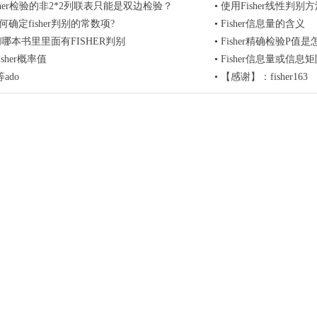
sher检验的非2*2列联表只能是双边检验？
•
使用Fisher线性判
如何确定fisher判别的常数项?
•
Fisher信息量的含义
问哪本书里里面有FISHER判别
•
Fisher精确检验P值
sher概率值
•
Fisher信息量或信息
等ado
•
【感谢】：fisher163