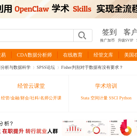
签到
客
推广加币
升级SVIP
交易
CDA数据分析师
在线教育
经管文库
美国
据分析与数据科学
SPSS论坛
Fisher判别对于数据有没有要求？
经管云课堂
学术培训
›
›
经管/金融/财会/社科/名师公开课
Stata 空间计量 SSCI Python