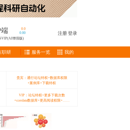
户端
0.0
0.00
注册
|
登录
SVIP(AI增强版)
在职研
服务一览
我的
贵宾：通行论坛特权+数据库权限
+案例库+下载特权
VIP：论坛特权+更多下载次数
+ccerdata数据库+更高阅读权限+……