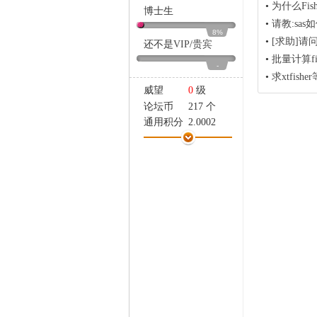
•
为什么Fi
家
博士生
•
请教:sas
8%
•
[求助]请
还不是
VIP
/
贵宾
•
批量计算fi
-
•
求xtfisher
威望
0
级
论坛币
217 个
通用积分
2.0002
学术水平
0 点
热心指数
1 点
信用等级
0 点
经验
2439 点
帖子
202
精华
0
在线时间
116 小时
注册时间
2011-4-19
最后登录
2020-4-20