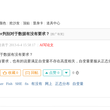
颜色
|
抢沙发
|
顶贴
|
显身卡
|
道具中心
sher判别对于数据有没有要求？
[推广有奖]
表于 2013-6-4 15:58:17
|
AI写论文
判别对于数据有没有要求？
有要求，也有的说要满足自变量不存在高度相关，自变量要服从正态
点赞 0
0
收藏
0
回帖
her
Fish
SHE
fis
有没有
网上
正态分布
自变量