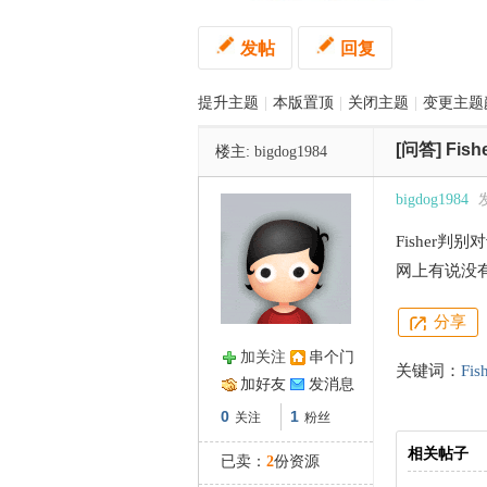
发帖
回复
管
提升主题
|
本版置顶
|
关闭主题
|
变更主题
[问答]
Fi
楼主:
bigdog1984
bigdog1984
发
Fisher
网上有说没
之
分享
加关注
串个门
关键词：
Fis
加好友
发消息
0
1
关注
粉丝
相关帖子
已卖：
2
份资源