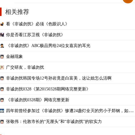
相关推荐
看《非诚勿扰》必须《色眼识人》
你是否看江苏卫视《非诚勿扰》
《非诚勿扰》ABC极品男给24位女嘉宾的耳光
金融现象
广交研友，非诚勿扰
非诚勿扰韩国专场12号孙岩竟是白富美，这让姐怎么活啊
非诚勿扰0328《第20150328期网络完整更新》
《非诚勿扰0328期》网络完整更新
四年前曾经参加过《非诚勿扰》惨遭24盏灯全灭的穷小子郑钢，如今
一跃成为一名身家过亿
张敬伟：伦敦市长的“无厘头”和“非诚勿扰”的软实力