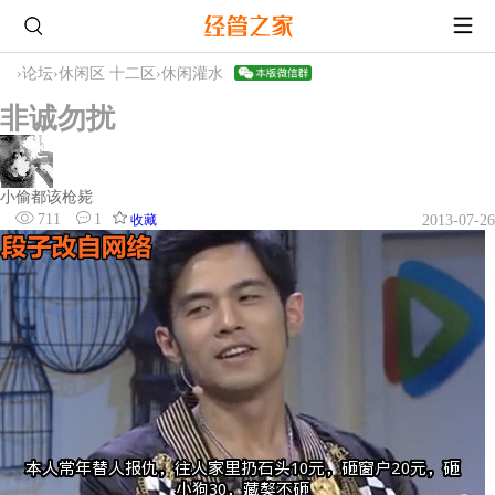
›
论坛
›
休闲区 十二区
›
休闲灌水
非诚勿扰
小偷都该枪毙
711
1
收藏
2013-07-26