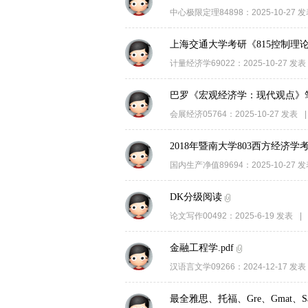
中心极限定理84898
：
2025-10-27
发
上海交通大学考研《815控制理论
计量经济学69022
：
2025-10-27
发表
巴罗《宏观经济学：现代观点》笔
会展经济05764
：
2025-10-27
发表
|
2018年暨南大学803西方经济学
国内生产净值89694
：
2025-10-27
发
DK分级阅读
论文写作00492
：
2025-6-19
发表
|
金融工程学.pdf
汉语言文学09266
：
2024-12-17
发表
最全雅思、托福、Gre、Gmat