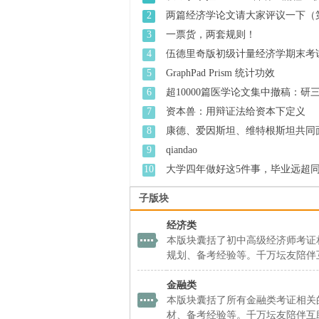
家
2
两篇经济学论文请大家评议一下（第 
3
一票货，两套规则！
4
伍德里奇版初级计量经济学期末考试 
5
GraphPad Prism 统计功效
6
超10000篇医学论文集中撤稿：研三学 
7
资本兽：用辩证法给资本下定义
8
康德、爱因斯坦、维特根斯坦共同面 
9
qiandao
10
大学四年做好这5件事，毕业远超同龄 
子版块
经济类
本版块囊括了初中高级经济师考证
规划、备考经验等。千万坛友陪伴
金融类
本版块囊括了所有金融类考证相关
材、备考经验等。千万坛友陪伴互