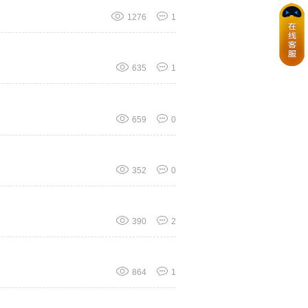
1276
1
635
1
659
0
352
0
390
2
864
1