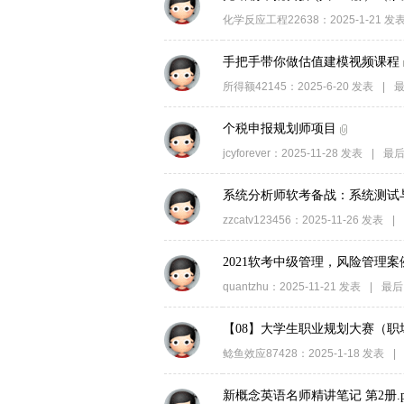
化学反应工程22638
：
2025-1-21
发
手把手带你做估值建模视频课程
所得额42145
：
2025-6-20
发表
|
最
个税申报规划师项目
jcyforever
：
2025-11-28
发表
|
最后
系统分析师软考备战：系统测试
zzcatv123456
：
2025-11-26
发表
|
2021软考中级管理，风险管理
quantzhu
：
2025-11-21
发表
|
最后
【08】大学生职业规划大赛（
鲶鱼效应87428
：
2025-1-18
发表
|
新概念英语名师精讲笔记 第2册.p