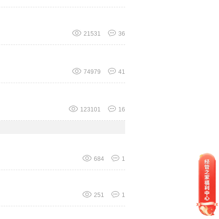
21531
36
74979
41
123101
16
684
1
251
1