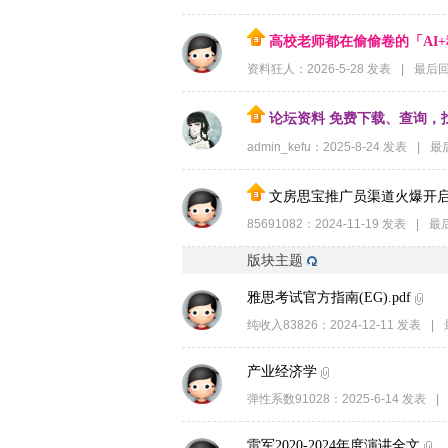
高校老师都在偷偷卷的「AI
资料狂人
：
2026-5-28
发表
|
最后
论坛资料 免费下载、查询，
admin_kefu
：
2025-8-24
发表
|
最
文房思宝推广员渠道火爆开
85691082
：
2024-11-19
发表
|
最
版块主题
雅思考试官方指南(EG).pdf
纯收入83826
：
2024-12-11
发表
|
产业经济学
弹性系数91028
：
2025-6-14
发表
|
雷军2020-2024年度演讲全文