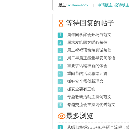
版主:
william9225
|
申请版主
投诉版
管
等待回复的帖子
1
周年同学聚会开场白范文
2
周末发给顾客暖心短信
3
周二祝福语简短真诚短信
4
周二早晨正能量早安问候语
5
重要讲话精神新的体会
6
重阳节的活动总结五篇
之
7
抓好安全需创新理念
8
抓安全要有三铁
9
专题教研活动主持词范文
10
专题交流会主持词优秀范文
最多浏览
1
从0到1掌握Stata+AI科研全流程：软 