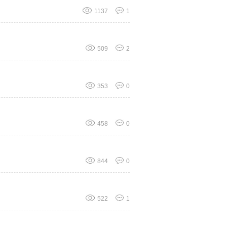
1137
1
509
2
353
0
458
0
844
0
522
1