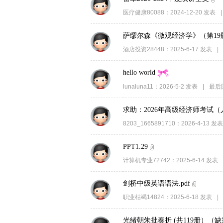
医疗健康80088
：
2024-12-20
发表
|
萨缪尔森《微观经济学》（第19
酒店投资28448
：
2025-6-17
发表
|
hello world
lunaluna11
：
2026-5-2
发表
|
最后
求助：2026年高级经济师考试
8203_1665891710
：
2026-4-13
发
PPT1.29
计算机专业72742
：
2025-6-14
发表
剑桥中级英语语法.pdf
职业枯竭14824
：
2025-6-18
发表
|
光绪朝朱批奏折 (共119册）（缺