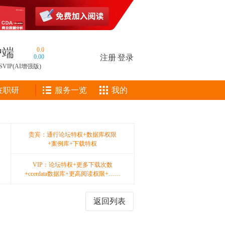
户端
0.0
0.00
注册
|
登录
SVIP(AI增强版)
在职研
服务一览
我的
贵宾：通行论坛特权+数据库权限
+案例库+下载特权
VIP：论坛特权+更多下载次数
+ccerdata数据库+更高阅读权限+……
返回列表