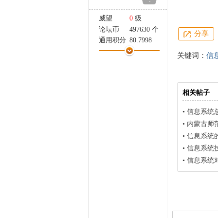
-
家
威望
0
级
论坛币
497630 个
分享
通用积分
80.7998
学术水平
60 点
关键词：
信
热心指数
96 点
信用等级
58 点
经验
84141 点
相关帖子
帖子
6007
精华
0
•
信息系统
在线时间
0 小时
•
内蒙古师范大学
注册时间
2007-9-1
•
信息系统
最后登录
2007-12-2
•
信息系统技
•
信息系统