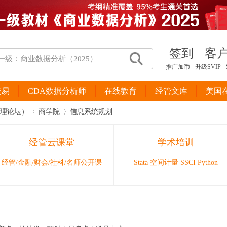
签到
客
推广加币
升级SVIP
交易
CDA数据分析师
在线教育
经管文库
美国
管理论坛）
商学院
信息系统规划
经管云课堂
学术培训
›
›
经管/金融/财会/社科/名师公开课
Stata 空间计量 SSCI Python