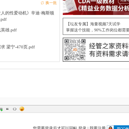
换一批
女人的性爱动机》辛迪·梅斯顿
.pdf
【坛友专属】海量视频7天试学
英雄.pdf
掌握这个技能，90%工作岗位都需
求 梁宁-470页.pdf
您需要登录后才可以回帖
登录
|
我要注册