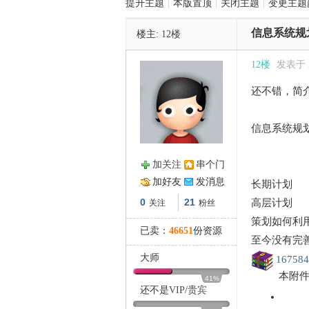
提升主题
|
本版置顶
|
关闭主题
|
变更主题
信息系统规
楼主:
12楼
管
12楼
发表于 20
还不错，简
信息系统规划
加关注
串个门
之
加好友
发消息
长期计划
0
21
高层计划
关注
粉丝
策划如何利
已卖：
46651
份资源
至今没有完
大师
167584
本附
41%
还不是
VIP
/
贵宾