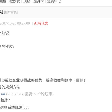
颜色
|
抢沙发
|
顶贴
|
显身卡
|
道具中心
划
[推广有奖]
07-10-25 09:27:00
|
AI写论文
介知识
的性质:
用IS帮助企业获得战略优势、提高效益和效率（目的）
善的规划方法
.rar
(20.97 KB, 需要: 5 个论坛币)
件包括：
信息系统规划.ppt