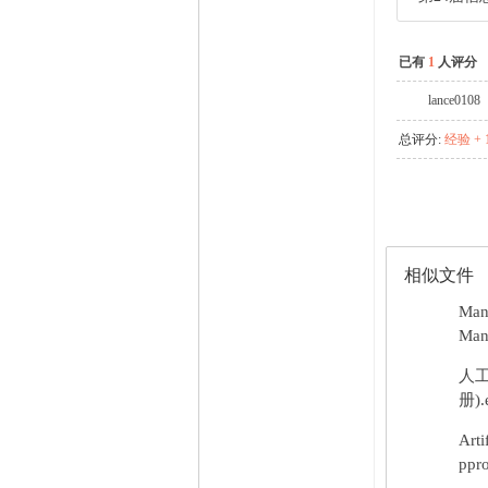
信用等级
0 点
家
经验
713 点
帖子
22
已有
1
人评分
精华
0
lance0108
在线时间
43 小时
注册时间
2006-12-8
总评分:
经验 + 
最后登录
2016-8-3
相似文件
Man
Man
人工
册).
Arti
ppro