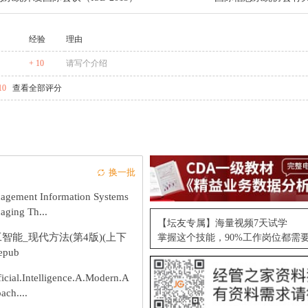
经验
理由
+ 10
请写个介绍
10
查看全部评分
换一批
agement Information Systems
aging Th...
【坛友专属】海量视频7天试学
智能_现代方法(第4版)(上下
掌握这个技能，90%工作岗位都需
epub
ficial.Intelligence.A.Modern.A
ach....