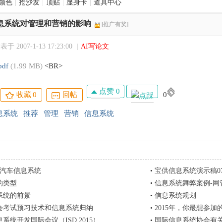
颜色
|
抢沙发
|
顶贴
|
显身卡
|
道具中心
息系统对管理和营销的影响
[推广有奖]
表于 2007-1-13 17:23:00
|
AI写论文
pdf
(1.99 MB)
<BR>
点赞 0
收藏
0
回帖
0
息系统
推荐
管理
营销
信息系统
遥汽车信息系统
•
宝供信息系统演示稿07
的类型
•
信息系统舞弊案例-网
系统的前景
•
信息系统规划
注会考试预习技术和信息系统归纳
•
2015年，你最想参
息系统开发国际会议（ISD 2015）
•
国际信息系统协会有