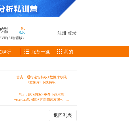
户端
0.0
0.00
注册
|
登录
SVIP(AI增强版)
在职研
服务一览
我的
贵宾：通行论坛特权+数据库权限
+案例库+下载特权
VIP：论坛特权+更多下载次数
+ccerdata数据库+更高阅读权限+……
返回列表