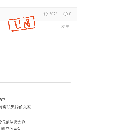
3073
0
楼主
03
管离职黑掉前东家
加的信息系统会议
关研究的网站