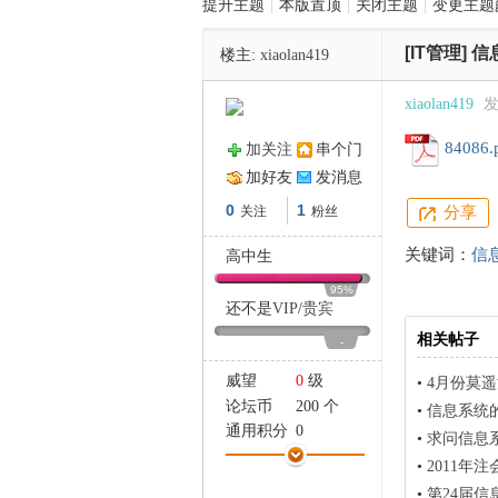
提升主题
|
本版置顶
|
关闭主题
|
变更主题
[IT管理]
信
楼主:
xiaolan419
管
xiaolan419
发
84086.
加关注
串个门
加好友
发消息
0
1
关注
粉丝
分享
关键词：
信
高中生
之
95%
还不是
VIP
/
贵宾
相关帖子
-
威望
0
级
•
4月份莫
论坛币
200 个
•
信息系统
通用积分
0
•
求问信息
学术水平
0 点
•
2011年
热心指数
0 点
•
第24届信