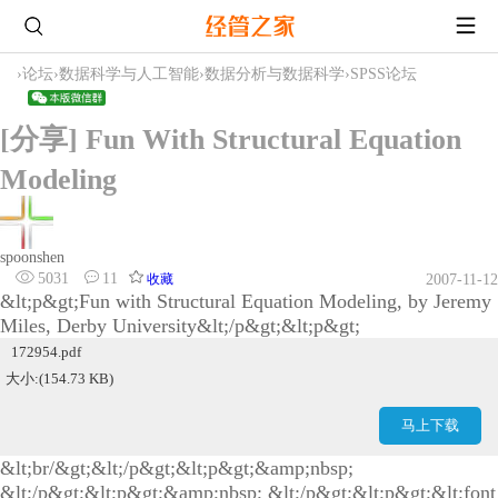
›
论坛
›
数据科学与人工智能
›
数据分析与数据科学
›
SPSS论坛
[分享] Fun With Structural Equation
Modeling
spoonshen
5031
11
收藏
2007-11-12
&lt;p&gt;Fun with Structural Equation Modeling, by Jeremy
Miles, Derby University&lt;/p&gt;&lt;p&gt;
172954.pdf
大小:(154.73 KB)
马上下载
&lt;br/&gt;&lt;/p&gt;&lt;p&gt;&amp;nbsp;
&lt;/p&gt;&lt;p&gt;&amp;nbsp; &lt;/p&gt;&lt;p&gt;&lt;font