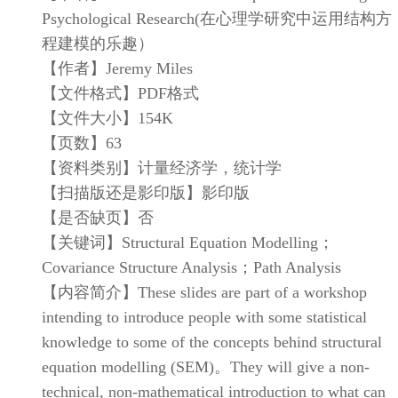
Psychological Research(在心理学研究中运用结构方
程建模的乐趣）
【作者】Jeremy Miles
【文件格式】PDF格式
【文件大小】154K
【页数】63
【资料类别】计量经济学，统计学
【扫描版还是影印版】影印版
【是否缺页】否
【关键词】Structural Equation Modelling；
Covariance Structure Analysis；Path Analysis
【内容简介】These slides are part of a workshop
intending to introduce people with some statistical
knowledge to some of the concepts behind structural
equation modelling (SEM)。They will give a non-
technical, non-mathematical introduction to what can