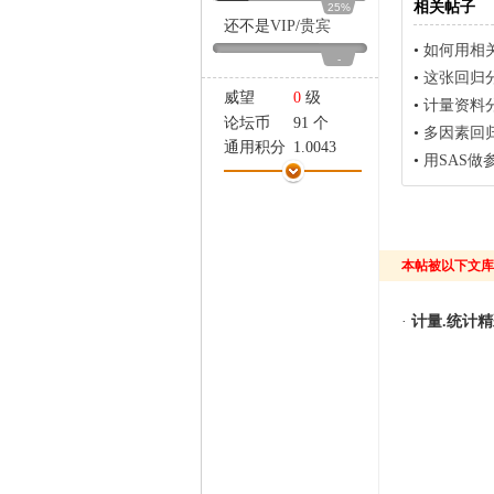
相关帖子
25%
家
还不是
VIP
/
贵宾
•
如何用相
-
•
这张回归
威望
0
级
•
计量资料
论坛币
91 个
•
多因素回归
通用积分
1.0043
•
用SAS做
学术水平
1 点
热心指数
4 点
信用等级
1 点
经验
3975 点
本帖被以下文库
帖子
84
精华
0
在线时间
62 小时
·
计量.统计
注册时间
2013-7-10
最后登录
2018-3-30