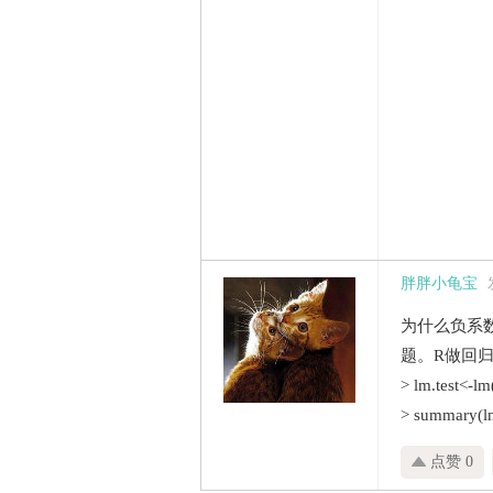
胖胖小龟宝
为什么负系
题。R做回
> lm.test<-lm
> summary(lm
点赞 0