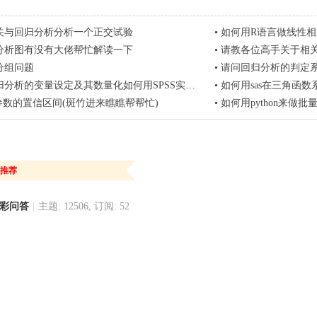
关与回归分析分析一个正交试验
•
如何用R语言做线性
分析图有没有大佬帮忙解读一下
•
请教各位高手关于相
分组问题
•
请问回归分析的判定
分析的变量设定及其数量化如何用SPSS实现？？
•
如何用sas在三角函
参数的置信区间(斑竹进来瞧瞧帮帮忙)
•
如何用python来做
推荐
精彩问答
|
主题: 12506, 订阅: 52