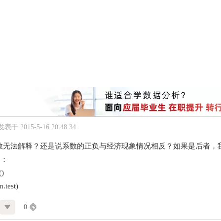
发表于 2015-5-16 20:48:34
数无法解释？还是说系数的正负与经济现象情况相反？如果是后者，
归：
()
.test)
0