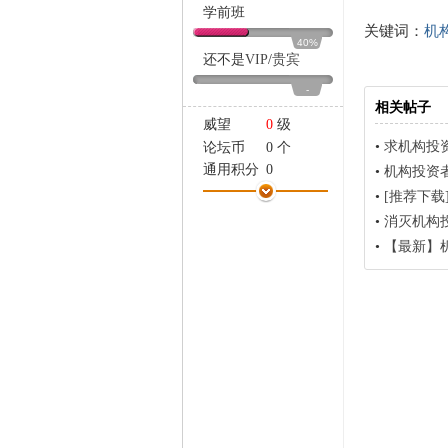
家
学前班
关键词：
机
40%
还不是
VIP
/
贵宾
-
相关帖子
威望
0
级
•
求机构投
论坛币
0 个
通用积分
0
•
机构投资
学术水平
0 点
•
[推荐下
热心指数
0 点
•
消灭机构投
信用等级
0 点
•
【最新】机
经验
20 点
帖子
1
精华
0
在线时间
0 小时
注册时间
2014-1-5
最后登录
2014-1-5