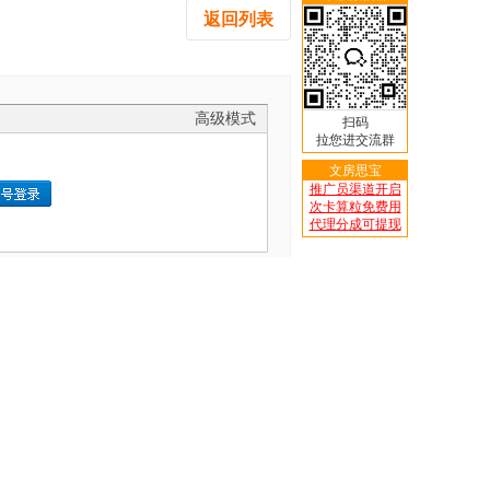
返回列表
高级模式
扫码
拉您进交流群
文房思宝
推广员渠道开启
次卡算粒免费用
代理分成可提现
010-68466864