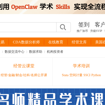
签到
客
推广加币
升级SVIP
交易
CDA数据分析师
在线教育
经管文库
美国
数据交流中心
数据求助
机构投资者
经管云课堂
学术培训
›
›
›
经管/金融/财会/社科/名师公开课
Stata 空间计量 SSCI Python