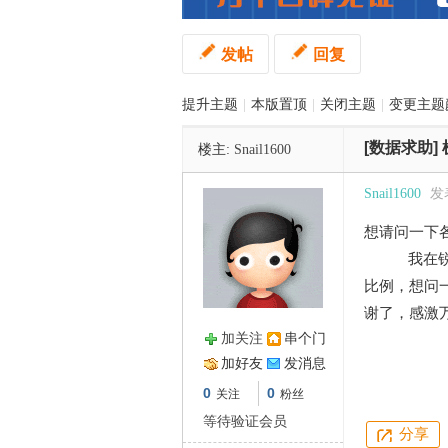
发帖
回复
管
提升主题
|
本版置顶
|
关闭主题
|
变更主题
[数据求助]
楼主:
Snail1600
Snail1600
发表
想请问一下
之
我在锐思里
比例，想问
谢了，感激
加关注
串个门
加好友
发消息
0
0
关注
粉丝
等待验证会员
分享