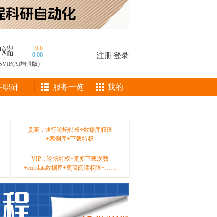
户端
0.0
0.00
注册
|
登录
SVIP(AI增强版)
在职研
服务一览
我的
贵宾：通行论坛特权+数据库权限
+案例库+下载特权
VIP：论坛特权+更多下载次数
+ccerdata数据库+更高阅读权限+……