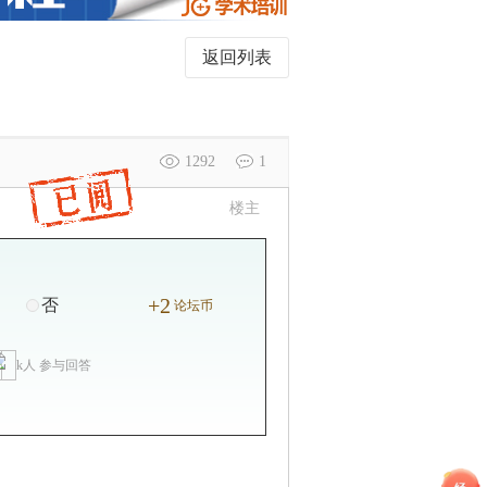
返回列表
1292
1
楼主
+2
否
论坛币
k人 参与回答