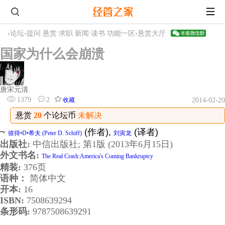
›
论坛
›
提问 悬赏 求职 新闻 读书 功能一区
›
悬赏大厅
国家为什么会崩溃
唐宋元清
1379
2
收藏
2014-02-20
悬赏
20
个论坛币
未解决
~
(作者),
(译者)
彼得•D•希夫 (Peter D. Schiff)
刘寅龙
出版社:
中信出版社; 第1版 (2013年6月15日)
外文书名:
The Real Crash:America's Coming Bankruptcy
精装:
376页
语种：
简体中文
开本:
16
ISBN:
7508639294
条形码:
9787508639291