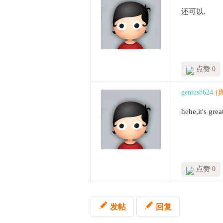
还可以.
点赞 0
genius8624
(
hehe,it's grea
点赞 0
发帖
回复