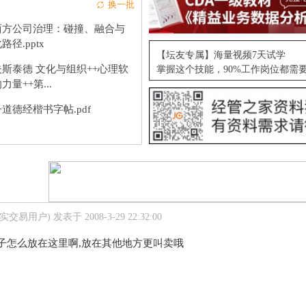
换一批
西方公司治理：碰撞、融合与
路径.pptx
【坛友专属】海量视频7天试学
斯泰德 文化与组织++心理软
掌握这个技能，90%工作岗位都需
力量++第...
道德经楷书字帖.pdf
真实交易用户)
发表于 2008-3-29 22:32:00
帖子怎么放在这里啊,放在其他地方更叫卖哦