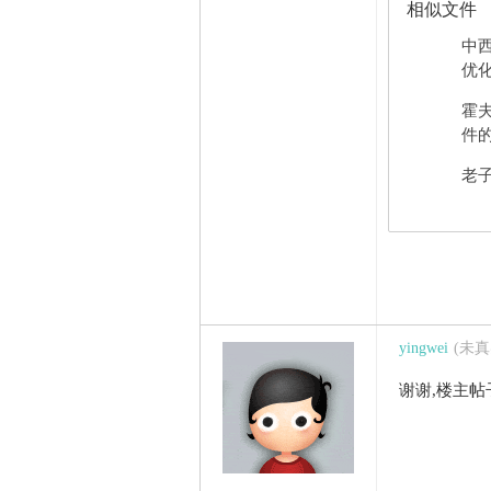
相似文件
中
优化
霍夫
件的
老子
yingwei
(未
谢谢,楼主