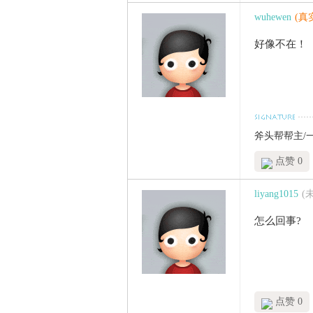
wuhewen
(真
好像不在！
斧头帮帮主/一个不可
点赞 0
liyang1015
(
怎么回事?
点赞 0