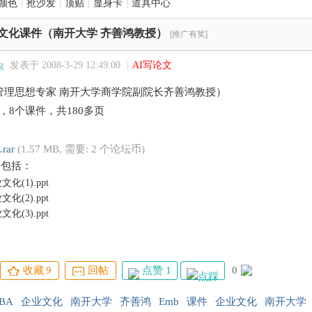
颜色
|
抢沙发
|
顶贴
|
显身卡
|
道具中心
业文化课件（南开大学 齐善鸿教授）
[推广有奖]
g
发表于 2008-3-29 12:49:00
|
AI写论文
管理思想专家 南开大学商学院副院长齐善鸿教授）
课件，共180多页
.rar
(1.57 MB, 需要: 2 个论坛币)
件包括：
文化(1).ppt
文化(2).ppt
文化(3).ppt
文化(4).ppt
文化(5).ppt
文化(6).ppt
点赞 1
0
收藏
9
回帖
文化(7).ppt
文化(8).ppt
BA
企业文化
南开大学
齐善鸿
Emb
课件
企业文化
南开大学