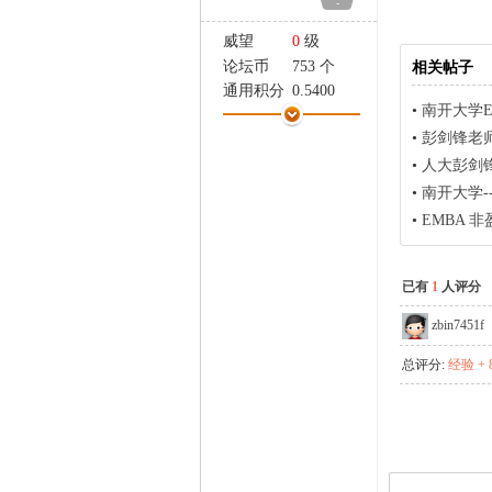
-
家
威望
0
级
论坛币
753 个
相关帖子
通用积分
0.5400
•
南开大学
学术水平
1 点
•
彭剑锋老师
热心指数
3 点
信用等级
0 点
•
人大彭剑
经验
374 点
•
南开大学-
帖子
16
•
EMBA 
精华
0
在线时间
38 小时
已有
1
人评分
注册时间
2007-5-20
最后登录
2012-6-25
zbin7451f
总评分:
经验 + 