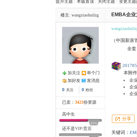
提升主题
|
本版置顶
|
关闭主题
|
变更主题
EMBA企
楼主:
wangxiaohuilzg
管
wangxiaohuilz
（中国新派
全套，8个
201785
本附
加关注
串个门
之
企业
加好友
发消息
企业
0
0
关注
粉丝
企业
企业
已卖：
3423
份资源
企业
企业
高中生
分享
企业
67%
企业
还不是
VIP
/
贵宾
关键词：
EM