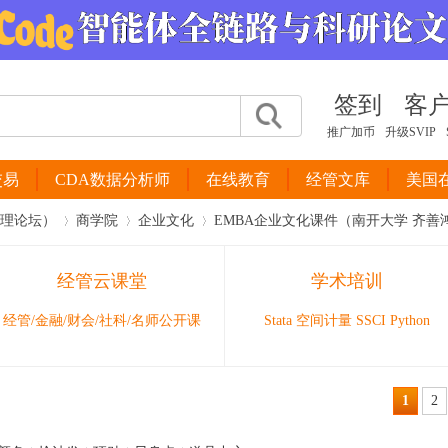
签到
客
推广加币
升级SVIP
交易
CDA数据分析师
在线教育
经管文库
美国
管理论坛）
商学院
企业文化
EMBA企业文化课件（南开大学 齐善
经管云课堂
学术培训
›
›
›
经管/金融/财会/社科/名师公开课
Stata 空间计量 SSCI Python
1
2