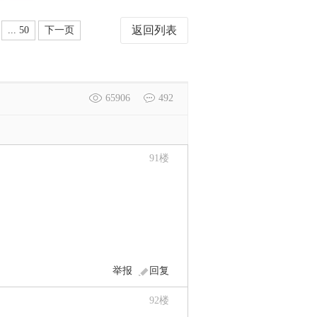
返回列表
... 50
下一页
65906
492
91
楼
举报
回复
92
楼