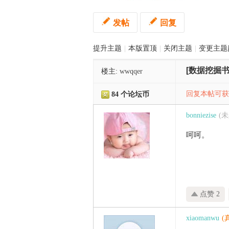
发帖
回复
管
提升主题
|
本版置顶
|
关闭主题
|
变更主题
[数据挖掘书
楼主:
wwqqer
回复本帖可获得
84 个论坛币
bonniezise
(
之
呵呵。
点赞 2
xiaomanwu
(