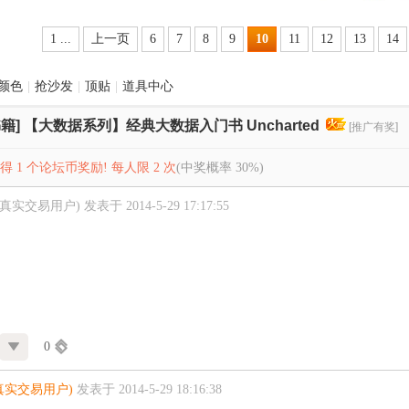
1 ...
上一页
6
7
8
9
10
11
12
13
14
颜色
|
抢沙发
|
顶贴
|
道具中心
籍]
【大数据系列】经典大数据入门书 Uncharted
[推广有奖]
 1 个论坛币奖励! 每人限 2 次
(中奖概率 30%)
未真实交易用户)
发表于 2014-5-29 17:17:55
0
真实交易用户)
发表于 2014-5-29 18:16:38