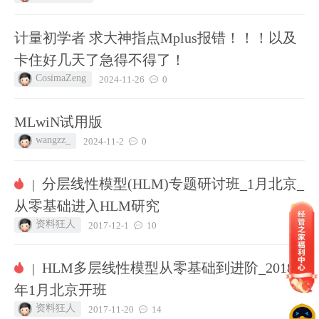
计量初学者 求大神指点Mplus报错！！！以及
卡住好几天了急得不得了！
CosimaZeng
2024-11-26
0
MLwiN试用版
wangzz_
2024-11-2
0
分层线性模型(HLM)专题研讨班_1月北京_
|
从零基础进入HLM研究
资料狂人
2017-12-1
10
HLM多层线性模型从零基础到进阶_2018
|
年1月北京开班
资料狂人
2017-11-20
14