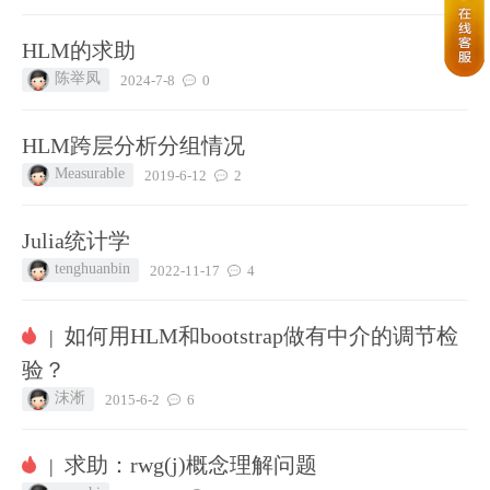
HLM的求助
陈举凤
2024-7-8
0
HLM跨层分析分组情况
Measurable
2019-6-12
2
Julia统计学
tenghuanbin
2022-11-17
4
如何用HLM和bootstrap做有中介的调节检
|
验？
沫淅
2015-6-2
6
求助：rwg(j)概念理解问题
|