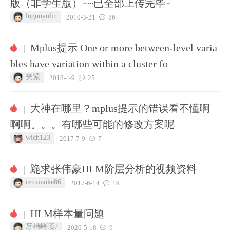
版（非学生版）~~已全部上传完毕~
luguoyulin
2010-3-21
86
Mplus提示 One or more between-level varia
|
bles have variation within a cluster fo
夹紧
2018-4-9
25
大神在哪里？mplus提示的错误看不懂啊
|
啊啊。。。有哪些可能的修改方案呢
wich123
2017-7-9
7
跪求张伟豪HLM阶层分析的视频资料
|
renxiaoke86
2017-6-14
19
HLM样本量问题
|
牙槽嵴顶7
2020-5-18
9