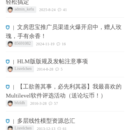
轻松搞定
admin_kefu
2025-8-24
41
文房思宝推广员渠道火爆开启中，赠人玫
|
瑰，手有余香！
85691082
2024-11-19
16
HLM版版规及发帖注意事项
|
Lisrelchen
2014-8-28
5
【工欲善其事，必先利其器】我最喜欢的
|
Multilevel软件评选活动（送论坛币！）
bfzldh
2016-3-28
57
多层线性模型资源总汇
|
Lisrelchen
2013-12-13
61