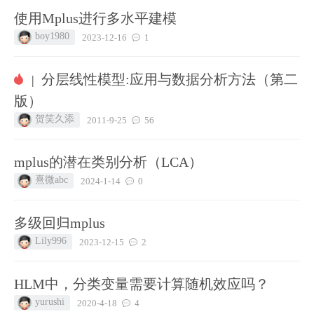
使用Mplus进行多水平建模
boy1980
2023-12-16
1
分层线性模型:应用与数据分析方法（第二
|
版）
贺笑久添
2011-9-25
56
mplus的潜在类别分析（LCA）
熹微abc
2024-1-14
0
多级回归mplus
Lily996
2023-12-15
2
HLM中，分类变量需要计算随机效应吗？
yurushi
2020-4-18
4