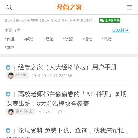
论坛
计量经济学与统计论坛 五区
计量经济学与统计软件
HLM专版
主题分类
CDA社区
#作业
#问答
#经验
#资源
#活动
#悬赏
#其它
经管之家（人大经济论坛）用户手册
|
admin
2010-10-12
285289
高校老师都在偷偷卷的「AI+科研」暑期
|
课表出炉！8大前沿模块全覆盖
资料狂人
2026-5-28
36
论坛资料 免费下载、查询，找我来帮忙，
|