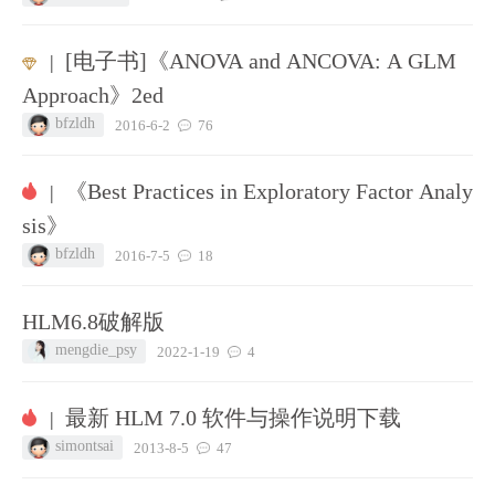
[电子书]《ANOVA and ANCOVA: A GLM
|
Approach》2ed
bfzldh
2016-6-2
76
《Best Practices in Exploratory Factor Analy
|
sis》
bfzldh
2016-7-5
18
HLM6.8破解版
mengdie_psy
2022-1-19
4
最新 HLM 7.0 软件与操作说明下载
|
simontsai
2013-8-5
47