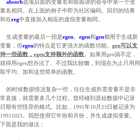
absorb
选项后面的变量名和前面讲的命令中第一个变
量名相同。在上面的例子中即为社区编码。回归的结果
和在
reg
中直接加入相应的虚拟变量相同。
生成变量的最后一招是
egen
。
egen
和
gen
都用于生成新
变量，但
egen
的特点是它更强大的函数功能。
gen可以支
持一些函数，egen支持额外的函数
。如果用gen搞不定，
就得用egen想办法了。不过我比较懒，到现在为止只用用
取平均、加和这些简单的函数。
的时候数据情况复杂一些，往往生成所需变量不是非
常直接，就需要多几个过程。曾经碰到原始数据中记录
日期有些怪异的格式。比如，1991年10月23日被记录为
19911023。我想使用它年份和月份，并生成虚拟变量。
下面是我的做法：