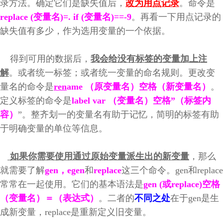
录方法。确定它们是缺失值后，
改为用点记录
。命令是
replace (变量名)=. if (变量名)==-9
。再看一下用点记录的
缺失值有多少，作为选用变量的一个依据。
得到可用的数据后，
我会给没有标签的变量加上注
解
。或者统一标签；或者统一变量的命名规则。更改变
量名的命令是
ren
ame （原变量名）空格（新变量名）
。
定义标签的命令是
label var （变量名）空格”（标签内
容）
”。整齐划一的变量名有助于记忆，简明的标签有助
于明确变量的单位等信息。
如果你需要使用通过原始变量派生出的新变量
，那么
就需要了解
gen，egen
和
replace
这三个命令。gen和replace
常常在一起使用。它们的基本语法是
gen (或replace)空格
（变量名）＝（表达式）
。二者的
不同之处
在于gen是生
成新变量，replace是重新定义旧变量。