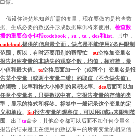
白做。
假设你清楚地知道所需的变量，现在要做的是检查数
据、生成必要的数据并形成数据库供将来使用。
检查数
据的重要命令包括codebook，su，ta，des和list
。其中，
codebook
提供的信息最全面，缺点是不能使用if条件限制
范围，所以，有时还要用别的帮帮忙
。
su
空格加变量名
报告相应变量的非缺失的观察个数，均值，标准差，最
小值和最大值
。
ta
空格后面加一个（或两个）变量名是报
告某个变量（或两个变量二维）的取值（不含缺失值）
的频数，比率和按大小排列的累积比率
。
des
后面可以加
任意个变量名，只要数据中有。它报告变量的存储的类
型，显示的格式和标签。标签中一般记录这个变量的定
义和单位
。
list
报告变量的观察值，可以用if或in来限制范
围
。出了
ta
命令，其他命令都可以后面不加任何变量名，
报告的结果是正在使用的数据库中的所有变量的相应信