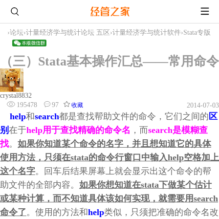
›
论坛
›
计量经济学与统计论坛 五区
›
计量经济学与统计软件
›
Stata专版
（三）Stata基本操作汇总——常用命令
crystal8832
195478
97
收藏
2014-07-03
help
和
search
都是查找帮助文件的命令，它们之间的
区
别
在于
help用于查找精确的命令名
，而
search是模糊查
找
。
如果你知道某个命令的名字，并且想知道它的具体
使用方法，只须在stata的命令行窗口中输入help空格加上
这个名字
。回车后结果屏幕上就会显示出这个命令的帮
助文件的全部内容。
如果你想知道在stata下做某个估计
或某种计算，而不知道具体该如何实现，就需要用search
命令了
。使用的方法和
help
类似，只须把准确的命令名改