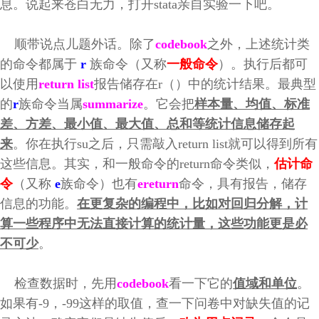
息。说起来苍白无力，打开stata亲自实验一下吧。
顺带说点儿题外话。除了
codebook
之外，上述统计类
的命令都属于
r
族命令（又称
一般命令
）。执行后都可
以使用
return list
报告储存在r（）中的统计结果。最典型
的
r
族命令当属
summarize
。它会把
样本量、均值、标准
差、方差、最小值、最大值、总和等统计信息储存起
来
。你在执行su之后，只需敲入return list就可以得到所有
这些信息。其实，和一般命令的return命令类似，
估计命
令
（又称
e
族命令）也有
ereturn
命令，具有报告，储存
信息的功能。
在更复杂的编程中，比如对回归分解，计
算一些程序中无法直接计算的统计量，这些功能更是必
不可少
。
检查数据时，先用
codebook
看一下它的
值域和单位
。
如果有-9，-99这样的取值，查一下问卷中对缺失值的记