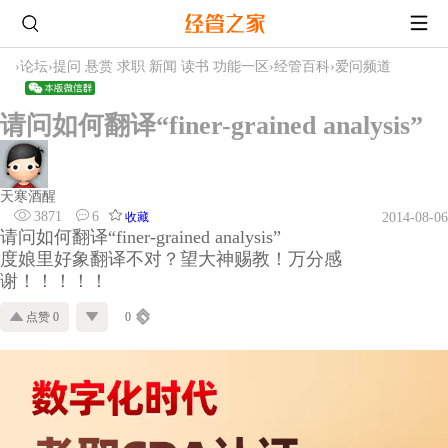
›
论坛
›
提问 悬赏 求职 新闻 读书 功能一区
›
经管百科
›
爱问频道
请问如何翻译“finer-grained analysis”
天寒酒醒
3871
6
收藏
2014-08-06
请问如何翻译“finer-grained analysis”
度娘里好象翻译不对？望大神赐教！万分感
谢！！！！！
点赞 0
0