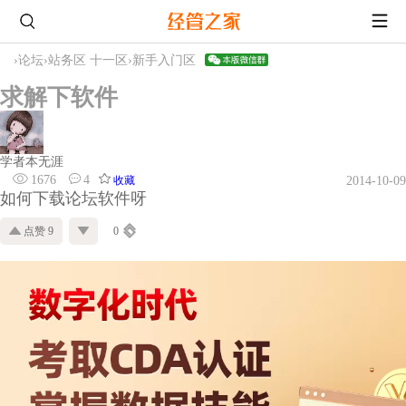
›
论坛
›
站务区 十一区
›
新手入门区
求解下软件
学者本无涯
1676
4
收藏
2014-10-09
如何下载论坛软件呀
点赞 9
0