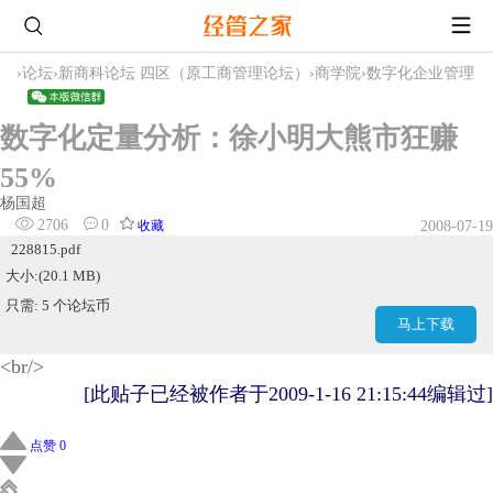
›
论坛
›
新商科论坛 四区（原工商管理论坛）
›
商学院
›
数字化企业管理
数字化定量分析：徐小明大熊市狂赚
55%
杨国超
2706
0
收藏
2008-07-19
228815.pdf
大小:(20.1 MB)
只需: 5 个论坛币
马上下载
<br/>
[此贴子已经被作者于2009-1-16 21:15:44编辑过]
点赞 0