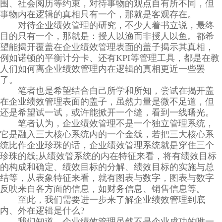
围、社会阅历等约束，对待事物的观点自有所不同，但
事物内在逻辑的真相只有一个，那就是客观存在。
对待企业绩效管理的研究，不少人着书立说，最终
目的只有一个，那就是：授人以渔而非授人以鱼。都希
望能揭开覆盖在企业绩效管理表面的盖子揭示其真相，
例如诺顿的平衡计分卡、还有KPI等管理工具，都是在教
人们如何离企业绩效管理内在逻辑的真相更近一些罢
了。
笔者也是希望结合自己所学和所知，尝试在揭开盖
在企业绩效管理表面的盖子，虽然力量是微不足道，但
还是希望试一试，或许能掀开一个缝，看到一线曙光。
笔者认为，企业绩效管理不是一个独立管理系统，
它是融入三大核心系统内的一个金线，若把三大核心系
统比作企业珍珠的话，企业绩效管理系统就是穿住三个
珍珠的线;从绩效管系统的内在特征来看，将有绩效目标
的构成和确定、绩效目标的分解、绩效目标的实施与总
结等，从表象特征来看，就有图表与数字，图表与数字
反映来自各方面的信息，如财务信息、销售信息等。
至此，我们需要进一步来了解企业绩效管理到底
内、外在逻辑是什么?
我们知道，企业绩效管理虽然不是企业成功的唯一