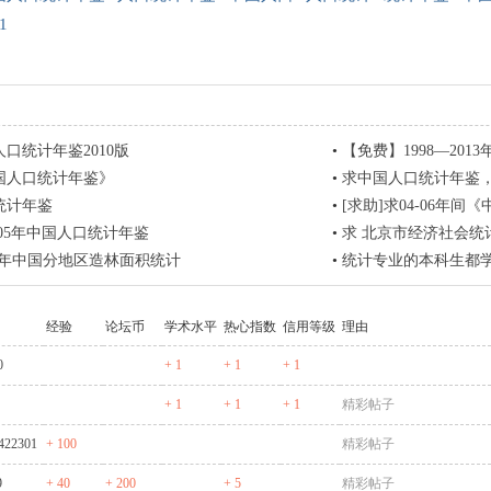
1
口统计年鉴2010版
•
【免费】1998—2013
国人口统计年鉴》
•
求中国人口统计年鉴
统计年鉴
•
[求助]求04-06年间
2005年中国人口统计年鉴
•
求 北京市经济社会统计
2011年中国分地区造林面积统计
•
统计专业的本科生都
经验
论坛币
学术水平
热心指数
信用等级
理由
0
+ 1
+ 1
+ 1
+ 1
+ 1
+ 1
精彩帖子
422301
+ 100
精彩帖子
9
+ 40
+ 200
+ 5
精彩帖子