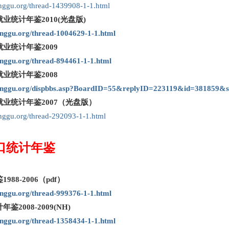
pinggu.org/thread-1439908-1-1.html
业统计年鉴2010(光盘版)
pinggu.org/thread-1004629-1-1.html
业统计年鉴2009
pinggu.org/thread-894461-1-1.html
业统计年鉴2008
.pinggu.org/dispbbs.asp?BoardID=55&replyID=223119&id=381859&
业统计年鉴2007（光盘版）
pinggu.org/thread-292093-1-1.html
口统计年鉴
88-2006（pdf）
pinggu.org/thread-999376-1-1.html
鉴2008-2009(NH)
pinggu.org/thread-1358434-1-1.html