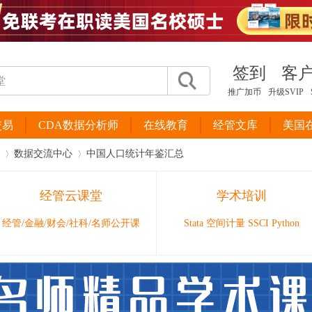
签到
客
推广加币
升级SVIP
交易
CDA数据分析师
在线教育
经管文库
美国
数据交流中心
中国人口统计年鉴汇总
经管云课堂
学术培训
›
›
经管/金融/财会/社科/名师公开课
Stata 空间计量 SSCI Python