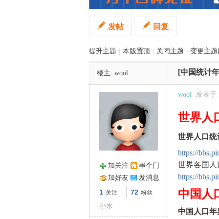
发帖
回复
管
提升主题
|
本版置顶
|
关闭主题
|
变更主题
[中国统计年
楼主:
wool
wool
发表于 20
世界人
之
世界人口统计
https://bbs.
世界各国人
加关注
串个门
https://bbs.
加好友
发消息
中国人
1
72
关注
粉丝
小水
中国人口年鉴