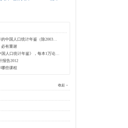
年的中国人口统计年鉴（除2003年）
，必有重谢
《中国人口统计年鉴》，每本1万论坛币！
报告2012
学哪些课程
收起