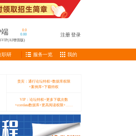
户端
0.0
0.00
注册
|
登录
SVIP(AI增强版)
在职研
服务一览
我的
贵宾：通行论坛特权+数据库权限
+案例库+下载特权
VIP：论坛特权+更多下载次数
+ccerdata数据库+更高阅读权限+……