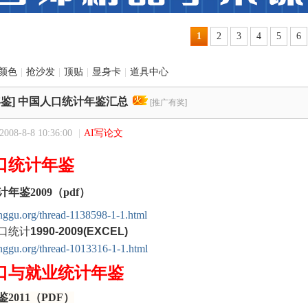
1
2
3
4
5
6
颜色
|
抢沙发
|
顶贴
|
显身卡
|
道具中心
鉴]
中国人口统计年鉴汇总
[推广有奖]
08-8-8 10:36:00
|
AI写论文
口统计年鉴
年鉴2009（pdf）
pinggu.org/thread-1138598-1-1.html
口统计
1990-2009
(EXCEL)
pinggu.org/thread-1013316-1-1.html
口与就业统计年鉴
2011（
PDF
）