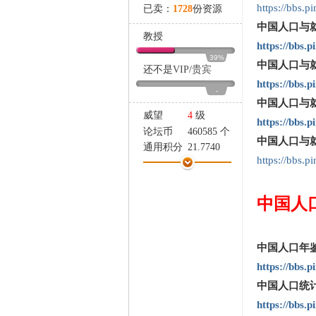
家
https://bbs.
已卖：
1728
份资源
中国人口与就
教授
https://bbs.
39%
中国人口与就
还不是
VIP
/
贵宾
https://bbs.
-
中国人口与就
威望
4
级
https://bbs
论坛币
460585 个
中国人口与就
通用积分
21.7740
https://bbs.
学术水平
89 点
热心指数
126 点
信用等级
72 点
中国人
经验
83844 点
帖子
253
精华
0
中国人口年鉴19
在线时间
70 小时
https://bbs.
注册时间
2007-8-26
中国人口统计年
最后登录
2024-11-16
https://bbs.