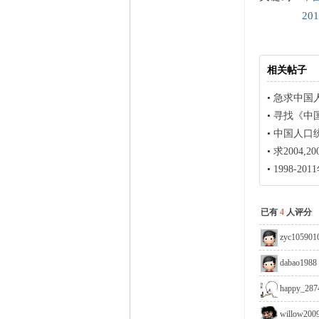
201
相关帖子
•
急求中国人
•
寻找《中
•
中国人口
•
求2004,
•
1998-
已有
4
人评分
zyc105901
dabao1988
happy_287
willow200