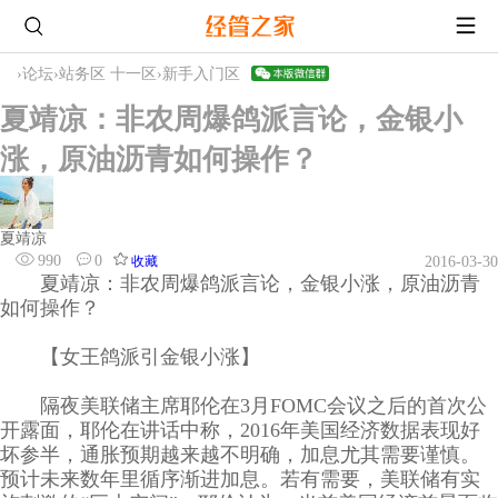
›
论坛
›
站务区 十一区
›
新手入门区
夏靖凉：非农周爆鸽派言论，金银小
涨，原油沥青如何操作？
夏靖凉
990
0
收藏
2016-03-30
夏靖凉：非农周爆鸽派言论，金银小涨，原油沥青
如何操作？
【女王鸽派引金银小涨】
隔夜美联储主席耶伦在3月FOMC会议之后的首次公
开露面，耶伦在讲话中称，2016年美国经济数据表现好
坏参半，通胀预期越来越不明确，加息尤其需要谨慎。
预计未来数年里循序渐进加息。若有需要，美联储有实