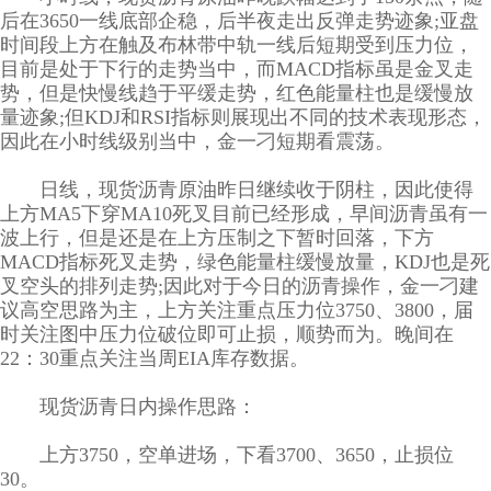
后在3650一线底部企稳，后半夜走出反弹走势迹象;亚盘
时间段上方在触及布林带中轨一线后短期受到压力位，
目前是处于下行的走势当中，而MACD指标虽是金叉走
势，但是快慢线趋于平缓走势，红色能量柱也是缓慢放
量迹象;但KDJ和RSI指标则展现出不同的技术表现形态，
因此在小时线级别当中，金一刁短期看震荡。
日线，现货沥青原油昨日继续收于阴柱，因此使得
上方MA5下穿MA10死叉目前已经形成，早间沥青虽有一
波上行，但是还是在上方压制之下暂时回落，下方
MACD指标死叉走势，绿色能量柱缓慢放量，KDJ也是死
叉空头的排列走势;因此对于今日的沥青操作，金一刁建
议高空思路为主，上方关注重点压力位3750、3800，届
时关注图中压力位破位即可止损，顺势而为。晚间在
22：30重点关注当周EIA库存数据。
现货沥青日内操作思路：
上方3750，空单进场，下看3700、3650，止损位
30。