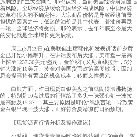
施刺激的“巨大空间”。耶伦认为，当前美国经济前景面临
着风险。全球经济放缓给美国经济构成风险，中国经济
改革有很大的不确定性。大宗商品价格是导致经济前景
担忧的因素之一，低迷的油价是其中代表。若油价再跌
一轮，全球经济将受损。耶伦表示，去年年底至今最大
的变化就是全球增长更为疲弱。
周二(3月29日)在美联储主席耶伦将发表讲话前夕黄
金已开始小幅攀升，在讲话发布后大涨，美市盘中最高
上探至1237.30美元/盎司，金价瞬间又见直线拉升，5分
钟大涨超10美元。黄金对美国货币政策高度敏感，因加
息会提高持有黄金的机会成本，转而支撑美元。
白银方面，昨日现货白银美盘之前就闹得沸沸扬扬
的，特别是10点过后的行情给了多头一味强心剂一波拉
最高触及15.371，其主要原因是耶伦“鸽派言论；导致黄
金白银出现一波大涨，正好符合夏靖凉前日的预期。
【现货沥青行情分析及操作建议】
小时线，现货沥青原油昨晚跌幅达到了150余点，随