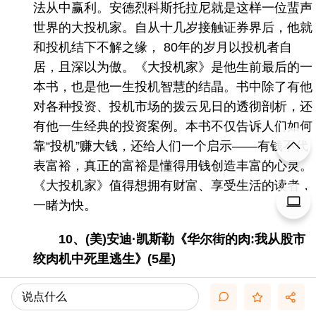
法从中赢利。安德烈科斯托拉尼就是这样一位蜚声
世界的大投机家。自从十几岁接触证券界后，他就
和投机结下不解之缘， 80年的岁月以投机者自
居，且深以为傲。《大投机家》是他生前最后的一
本书，也是他一生投机智慧的结晶。书中除了有他
对各种投资、投机市场的拨云见日的透彻剖析，还
有他一生经典的投资案例。本书不仅告诉人们如何
靠“投机”赚大钱，还给人们一个启示——有钱不代
表富裕，真正的富裕是懂得用钱创造丰富的心灵。
《大投机家》值得想拥有财富、享受生活的读者，
一睹为快。
10、(美)安迪·凯斯勒《华尔街的肉:我从股市
绞肉机中死里逃生》(5星)
★
看“斧头”分析师如何百发百中预言市场行情
说点什么