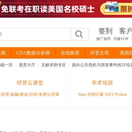
签到
客
推广加币
升级SVIP
交易
CDA数据分析师
在线教育
经管文库
美国
功能一区
悬赏大厅
文献求助专区
面向公共危机与突发事件的ZF应
经管云课堂
学术培训
›
›
›
经管/金融/财会/社科/名师公开课
Stata 空间计量 SSCI Python