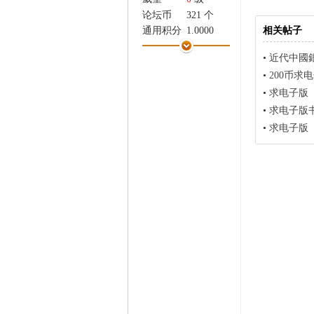
家
论坛币
321 个
相关帖子
通用积分
1.0000
学术水平
0 点
•
近代中國銀行
热心指数
0 点
•
200币求
信用等级
0 点
•
求电子版
经验
1741 点
帖子
18
•
求电子版书
精华
0
•
求电子版
在线时间
28 小时
注册时间
2015-7-27
最后登录
2025-3-30