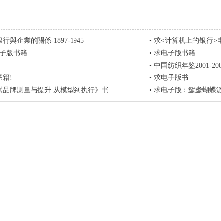
與企業的關係-1897-1945
•
求<计算机上的银行>
电子版书籍
•
求电子版书籍
•
中国纺织年鉴2001-200
籍!
•
求电子版书
《品牌测量与提升:从模型到执行》书
•
求电子版：鸳鸯蝴蝶派