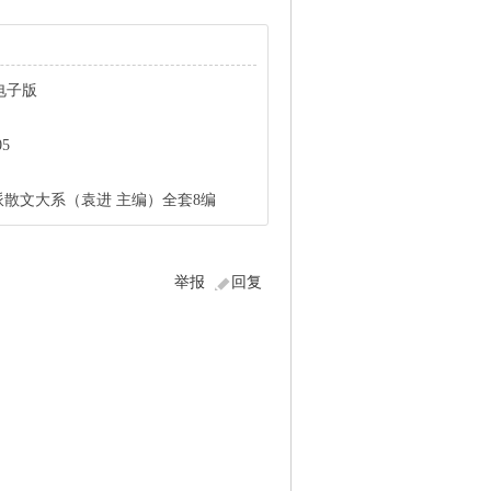
电子版
5
散文大系（袁进 主编）全套8编
举报
回复