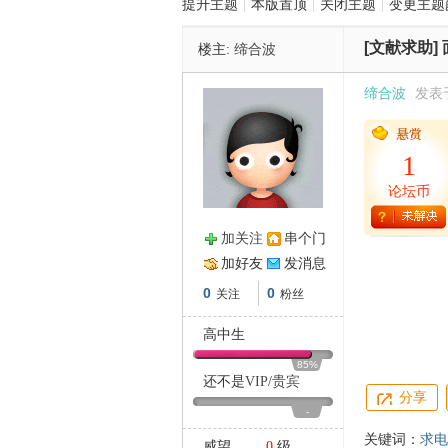
提升主题
|
本版置顶
|
关闭主题
|
变更主题
[文献求助]
楼主:
缔合波
管
缔合波
发表于 
1
论坛币
加关注
串个门
之
加好友
发消息
0
0
关注
粉丝
高中生
85%
还不是
VIP
/
贵宾
分享
-
关键词：
求电
威望
0
级