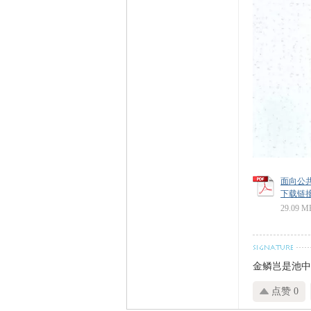
面向公共
下载链接: ht
29.09 M
金鳞岂是池中
点赞 0