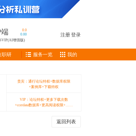
户端
0.0
0.00
注册
|
登录
SVIP(AI增强版)
在职研
服务一览
我的
贵宾：通行论坛特权+数据库权限
+案例库+下载特权
VIP：论坛特权+更多下载次数
+ccerdata数据库+更高阅读权限+……
返回列表