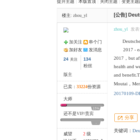
提升主题
|
本版置顶
|
关闭主题
|
变更主题
[公告]
Deut
楼主:
zhou_yl
管
zhou_yl
发表于 
Deutsche
加关注
串个门
2017 - eat（
加好友
发消息
2017，but aft
24
134
关注
粉丝
health and w
版主
and benefit.T
之
Moutai，Men
已卖：
33224
份资源
20170109-
大师
15%
还不是
VIP
/
贵宾
分享
-
关键词：
Deu
威望
2
级