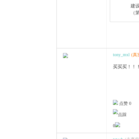
建
（第
tony_mxl
(真
买买买！！
点赞 0
0