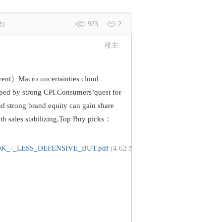
923
2
]
楼主
ent）Macro uncertainties cloud
lped by strong CPI.Consumers’quest for
 strong brand equity can gain share
ith sales stabilizing.Top Buy picks：
_-_LESS_DEFENSIVE_BUT.pdf
(4.62 MB, 需要: 6 个论坛币)