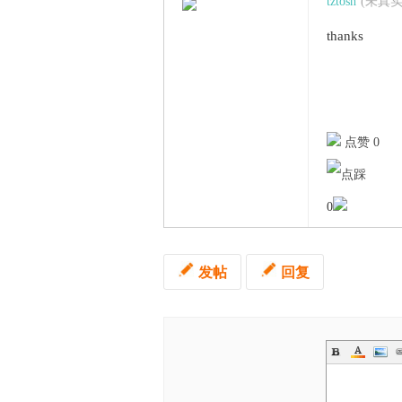
tztosh
(未真
thanks
点赞 0
0
发帖
回复