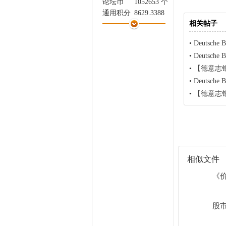
论坛币
1052653 个
家
通用积分
8629.3388
相关帖子
学术水平
3388 点
热心指数
3524 点
•
Deutsche B
信用等级
3371 点
•
Deutsche 
经验
278006 点
•
【德意志银行 De
帖子
9309
精华
4
•
Deutsche B
在线时间
6051 小时
•
【德意志银行 D
注册时间
2006-4-3
最后登录
2026-7-27
相似文件
《价
股市