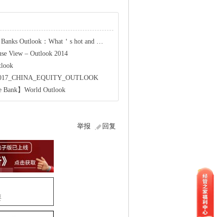
Outlook：What＇s hot and what＇s not in 2017
se View – Outlook 2014
tlook
017_CHINA_EQUITY_OUTLOOK
ank】World Outlook
举报
回复
要