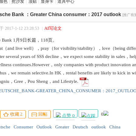
颜色
|
抢沙发
|
顶贴
|
显身卡
|
道具中心
sche Bank ：Greater China consumer：2017 outlook
[推广有奖
2017-1-12 23:28:53
|
AI写论文
 Bank 1月9日长篇，118页。
and live well），pray（for visibility/stability），love（being differ
er several years of SSS decline，we expect some stability in sales，he
ellness continues.However，only companies with product innovation and
hus，we remain selective.In HK，rental benefits are likely to kick in w
gniu，Gree，Pou Sheng，and Lifestyle.
DEUTSCHE_BANK-GREATER_CHINA_CONSUMER：2017_OUTLOOK
收藏
2
回帖
0
点赞 0
tsche
Consumer
Outlook
Greater
Deutsch
outlook
China