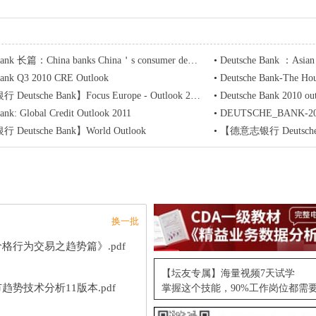
ank 长篇：China banks China＇s consumer debt boom
•
Deutsche Bank ：Asian Banks 
Bank Q3 2010 CRE Outlook
•
Deutsche Bank-The Hou
utsche Bank】Focus Europe - Outlook 2012
•
Deutsche Bank 2010 ou
ank: Global Credit Outlook 2011
•
DEUTSCHE_BANK-2
eutsche Bank】World Outlook
•
【德意志银行 Deutsche B
换一批
格行为交易之趋势篇》.pdf
【坛友专属】海量视频7天试学
趋势技术分析11版本.pdf
掌握这个技能，90%工作岗位都需