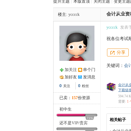
提升主题
|
本版置顶
|
关闭主题
|
变更主题
会计从业资
楼主:
ycccck
管
ycccck
发表于 2
祝各位考试
分享
关键词：
会
加关注
串个门
之
加好友
发消息
会计从业
0
0
关注
粉丝
下载链接: ht
594.74 
已卖：
157
份资源
需要:
1
09年9月
初中生
71%
相关帖子
还不是
VIP
/
贵宾