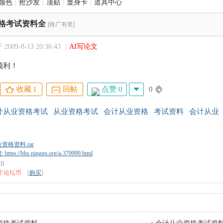
颜色
|
抢沙发
|
顶贴
|
显身卡
|
道具中心
格考试资料全
[推广有奖]
009-8-13 20:36:43
|
AI写论文
顺利！
点赞 0
0
收藏
1
回帖
计从业资格考试
从业资格考试
会计从业资格
考试资料
会计从业
资格资料.rar
tps://bbs.pinggu.org/a-379999.html
KB
 个论坛币
[
购买
]
11日··更新