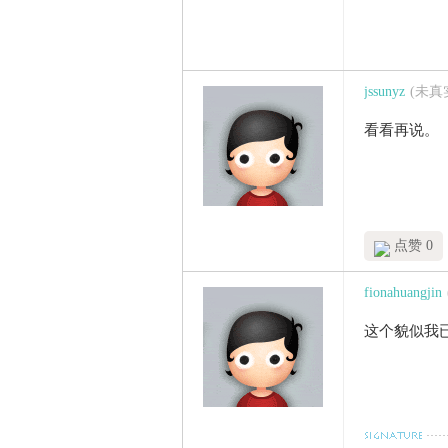
jssunyz
(未真
看看再说。
点赞 0
fionahuangjin
这个貌似我