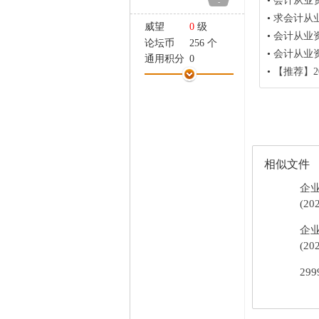
•
会计从业
-
家
•
求会计从
威望
0
级
•
会计从业
论坛币
256 个
•
会计从业
通用积分
0
•
【推荐】2
学术水平
0 点
热心指数
0 点
信用等级
0 点
经验
1426 点
帖子
11
精华
0
相似文件
在线时间
19 小时
注册时间
2009-7-31
企
最后登录
2010-9-28
(20
企
(20
29