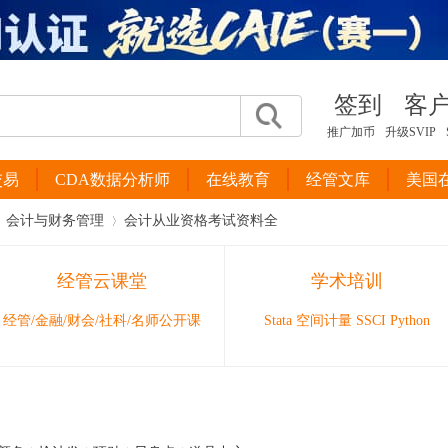
签到
客
推广加币
升级SVIP
交易
CDA数据分析师
在线教育
经管文库
美国
会计与财务管理
会计从业资格考试资料全
经管云课堂
学术培训
›
经管/金融/财会/社科/名师公开课
Stata 空间计量 SSCI Python