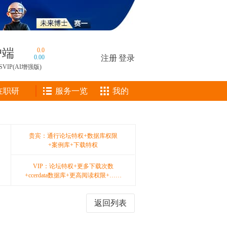
户端
0.0
0.00
注册
|
登录
SVIP(AI增强版)
在职研
服务一览
我的
贵宾：通行论坛特权+数据库权限
+案例库+下载特权
VIP：论坛特权+更多下载次数
+ccerdata数据库+更高阅读权限+……
返回列表