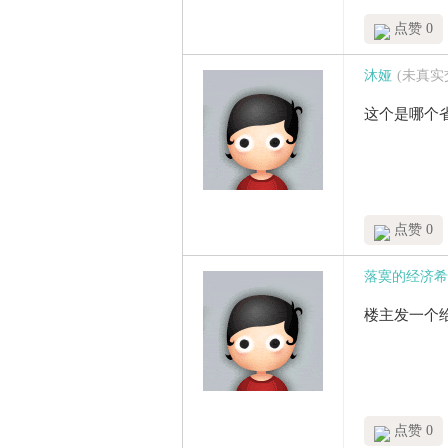
点赞 0
沐娅
(未真实
这个是哪个
点赞 0
落寞的经济希
楼主发一个
点赞 0