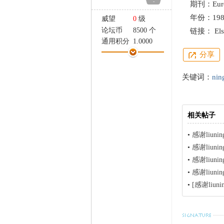
-
期刊：European
家
年份：198
威望
0
级
论坛币
8500 个
链接： Else
通用积分
1.0000
学术水平
0 点
分享
热心指数
2 点
信用等级
0 点
关键词：
nin
经验
11623 点
帖子
141
精华
0
相关帖子
在线时间
149 小时
注册时间
2009-9-15
•
感谢liunin
最后登录
2023-1-1
•
感谢liunin
•
感谢liuni
•
感谢liuni
•
[感谢liuni