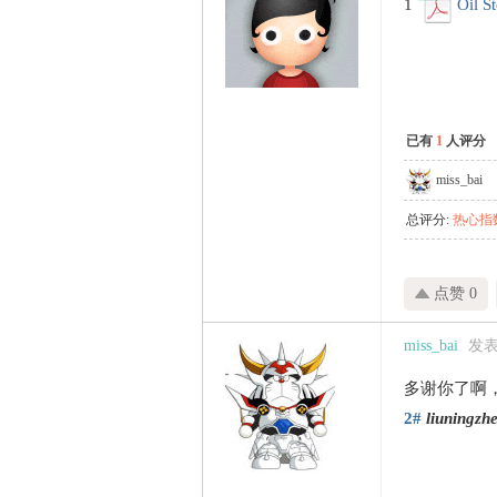
1
Oil S
已有
1
人评分
miss_bai
总评分:
热心指数
点赞 0
miss_bai
发表于
多谢你了啊
2#
liuningzh