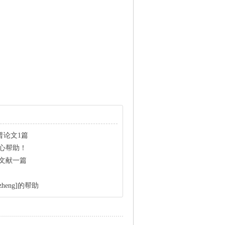
]维普论文1篇
的热心帮助！
） 文献一篇
zheng]的帮助