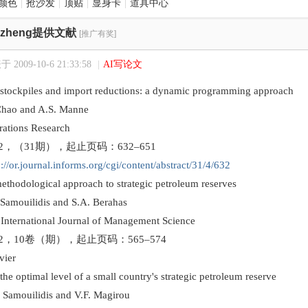
颜色
|
抢沙发
|
顶贴
|
显身卡
|
道具中心
ngzheng提供文献
[推广有奖]
 2009-10-6 21:33:58
|
AI写论文
ockpiles and import reductions: a dynamic programming approach
o and A.S. Manne
ions Research
，（31期），起止页码：632–651
p://or.journal.informs.org/cgi/content/abstract/31/4/632
odological approach to strategic petroleum reserves
ouilidis and S.A. Berahas
rnational Journal of Management Science
2，10卷（期），起止页码：565–574
ier
 optimal level of a small country's strategic petroleum reserve
ouilidis and V.F. Magirou