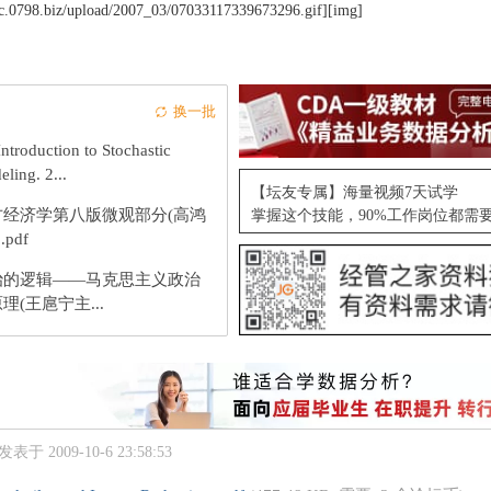
pic.0798.biz/upload/2007_03/07033117339673296.gif][img]
换一批
ntroduction to Stochastic
ling. 2...
【坛友专属】海量视频7天试学
方经济学第八版微观部分(高鸿
掌握这个技能，90%工作岗位都需
.pdf
治的逻辑——马克思主义政治
理(王扈宁主...
发表于 2009-10-6 23:58:53