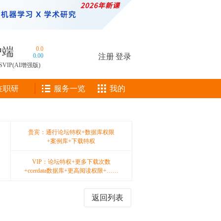
户端
0.0
0.00
注册
|
登录
SVIP(AI增强版)
在职研
服务一览
我的
贵宾：通行论坛特权+数据库权限
+案例库+下载特权
VIP：论坛特权+更多下载次数
+ccerdata数据库+更高阅读权限+……
返回列表