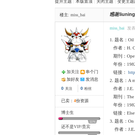
提升主题
|
本版置顶
|
关闭主题
|
变更主题
感谢liuni
楼主:
miss_bai
管
miss_bai
发表于
1. 题名：Oil st
作者：H. Cha
期刊：Operat
年份：1982
加关注
串个门
链接：
htt
之
加好友
发消息
2. 题名：A meth
0
0
作者：J.E. Sam
关注
粉丝
期刊：The Inte
已卖：
4
份资源
年份：198
博士生
链接：Elsev
3. 题名：On the
11%
还不是
VIP
/
贵宾
作者：J.E. Sam