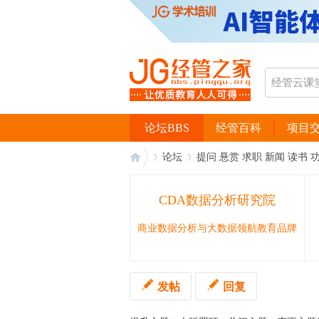
论坛BBS
经管百科
项目
论坛
提问 悬赏 求职 新闻 读书 
CDA数据分析研究院
经
›
›
商业数据分析与大数据领航教育品牌
发帖
回复