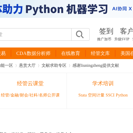
签到
客
推广加币
升级SVIP
交易
CDA数据分析师
在线教育
经管文库
美国
功能一区
悬赏大厅
文献求助专区
感谢liuningzheng提供文献
经管云课堂
学术培训
›
›
›
经管/金融/财会/社科/名师公开课
Stata 空间计量 SSCI Python