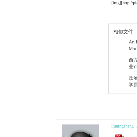
[img][http://
相似文件
An I
Mode
西
业)1
政
学原
liuningzheng