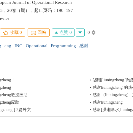
 Journal of Operational Research
5，20卷（期），起止页码：190–197
vier
点赞 0
0
收藏
0
回帖
g
eng
ING
Operational
Programming
感谢
gzheng！
•
[感谢liuningzheng 
gzheng
•
感谢liuningzheng 
ngzheng教授应助
•
感谢（liuningzheng
ngzheng应助
•
感谢liuningzheng
ngzheng ] 2篇外文！
•
感谢[潇湘渌水,liuning