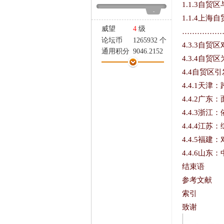
1.1.3自贸
家
-
1.1.4上
威望
4
级
………………
论坛币
1265932 个
4.3.3
自贸区
通用积分
9046.2152
4.3.4自
学术水平
678 点
4.4自贸区
热心指数
780 点
4.4.1天
信用等级
639 点
经验
200624 点
4.4.2广东
帖子
5538
4.4.3浙江
精华
0
4.4.4江苏
在线时间
7938 小时
4.4.5福建
注册时间
2014-6-26
最后登录
2026-5-1
4.4.6山东
结束语
参考文献
索引
致谢