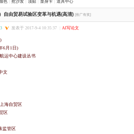
颜色
|
抢沙发
|
顶贴
|
显身卡
|
道具中心
）自由贸易试验区变革与机遇(高清)
[推广有奖]
3
发表于 2017-9-4 10:35:37
|
AI写论文
)
年
6
月
1
日
)
际航运中心建设丛书
中文
是上海自贸区
自贸区
特殊监管区