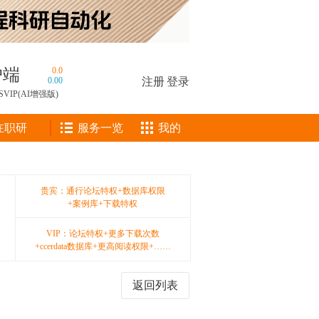
户端
0.0
0.00
注册
|
登录
SVIP(AI增强版)
在职研
服务一览
我的
贵宾：通行论坛特权+数据库权限
+案例库+下载特权
VIP：论坛特权+更多下载次数
+ccerdata数据库+更高阅读权限+……
返回列表