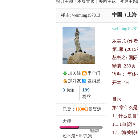
提升主题
|
本版置顶
|
关闭主题
|
变更主题
中国（上海
楼主:
weiming197813
管
weiming19781
乐美龙
(
作者
第
1
版
(2015
丛书名: 国
精装: 239页
加关注
串个门
语种： 简体
之
加好友
发消息
开本: 16
3
199
关注
粉丝
目录
第1章什么
已卖：
103062
份资源
1.1什么是
大师
1.1.1自贸区
45%
1.1.2海关
还不是
VIP
/
贵宾