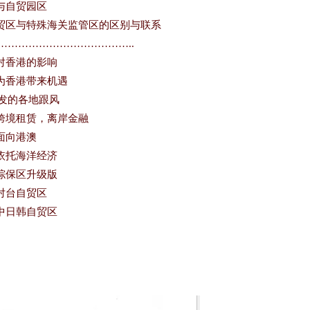
区与自贸园区
海自贸区与特殊海关监管区的区别与联系
………………………………..
对香港的影响
贸区为香港带来机遇
引发的各地跟风
津：跨境租赁，离岸金融
：面向港澳
：依托海洋经济
：综保区升级版
：对台自贸区
：中日韩自贸区