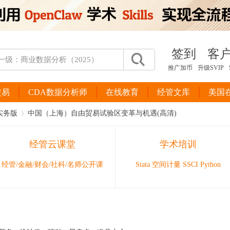
签到
客
推广加币
升级SVIP
交易
CDA数据分析师
在线教育
经管文库
美国
实务版
中国（上海）自由贸易试验区变革与机遇(高清)
经管云课堂
学术培训
›
经管/金融/财会/社科/名师公开课
Stata 空间计量 SSCI Python