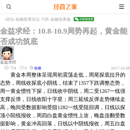
›
论坛
›
金融投资论坛 六区
›
金融实务版
金益求经：10.8-10.9局势再起，黄金能
否成功筑底
金益求经
754
0
收藏
2017-10-08
黄金本周整体呈现周初震荡走低，周尾探底拉升的
态势，周线收探底小阴线，结束了1357下跌调整态势，
周一黄金惯性下探，日线收中阴线，周二受1267一线强
支撑反弹，日线收阳十字星；周三延续反弹走势继续走
高，晚间受数据影响受阻1282一线受阻回调，日线以探
顶小阳线报收，周四白盘黄金惯性上攻，晚盘连翻受数
据影响，黄金冲高回落，日线以中阴线报收，周五白盘