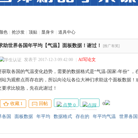
颜色
|
抢沙发
|
顶贴
|
显身卡
|
道具中心
求助世界各国年平均【气温】面板数据！谢过！
[推广有奖]
发表于 2017-12-3 09:42:00
|
AI写论文
要获取各国的气温变化趋势，需要的数据格式是“气温-国家-年份” 
测站为观察点而存在的，所以向论坛各位大神们求助这个面板数据！
文要求比较急，先在此谢过！
收藏
1
回帖
0
点赞 0
界各国
面板数据
年平均
数据格式
存在的
年平均气温
世界各国