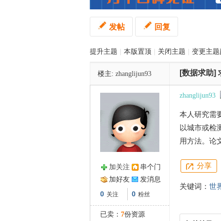
发帖
回复
管
提升主题
|
本版置顶
|
关闭主题
|
变更主题
[数据求助]
楼主:
zhanglijun93
zhanglijun93
本人研究需
之
以城市或检
用方法。论
分享
加关注
串个门
加好友
发消息
关键词：
世
0
0
关注
粉丝
已卖：
7
份资源