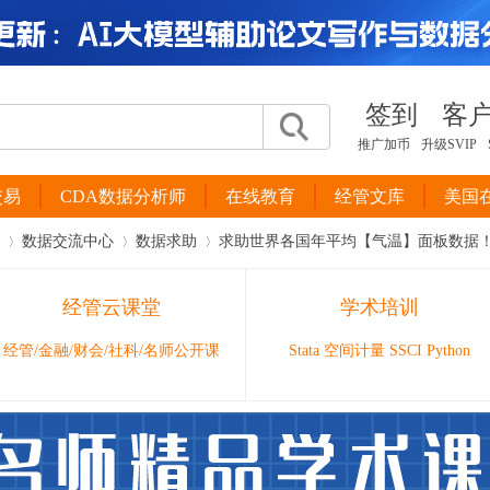
签到
客
推广加币
升级SVIP
交易
CDA数据分析师
在线教育
经管文库
美国
数据交流中心
数据求助
求助世界各国年平均【气温】面板数据
经管云课堂
学术培训
›
›
›
经管/金融/财会/社科/名师公开课
Stata 空间计量 SSCI Python