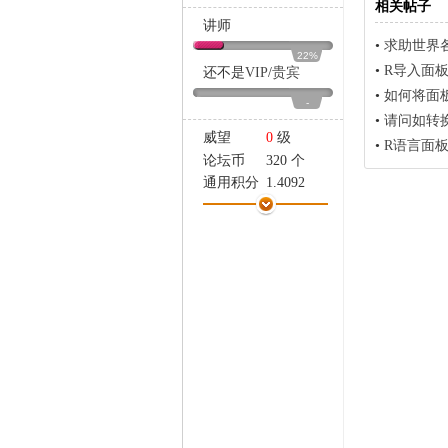
相关帖子
家
讲师
•
求助世界
22%
•
R导入面
还不是
VIP
/
贵宾
•
如何将面
-
•
请问如转
威望
0
级
•
R语言面
论坛币
320 个
通用积分
1.4092
学术水平
7 点
热心指数
11 点
信用等级
9 点
经验
63964 点
帖子
147
精华
0
在线时间
744 小时
注册时间
2014-4-21
最后登录
2022-4-2