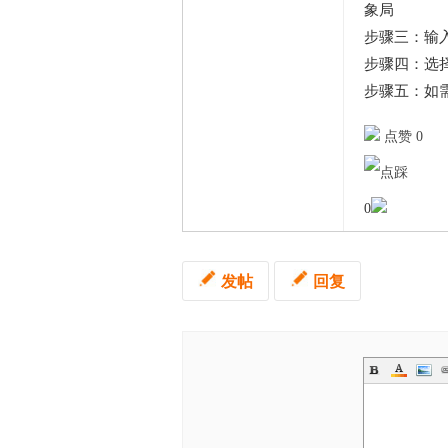
象局
步骤三：输
步骤四：选
步骤五：如需
点赞 0
0
发帖
回复