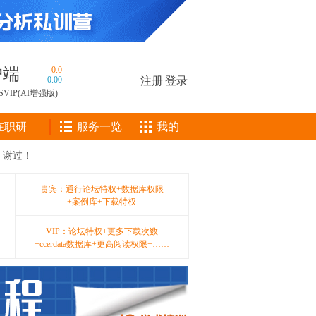
户端
0.0
0.00
注册
|
登录
SVIP(AI增强版)
在职研
服务一览
我的
！谢过！
贵宾：通行论坛特权+数据库权限
+案例库+下载特权
VIP：论坛特权+更多下载次数
+ccerdata数据库+更高阅读权限+……