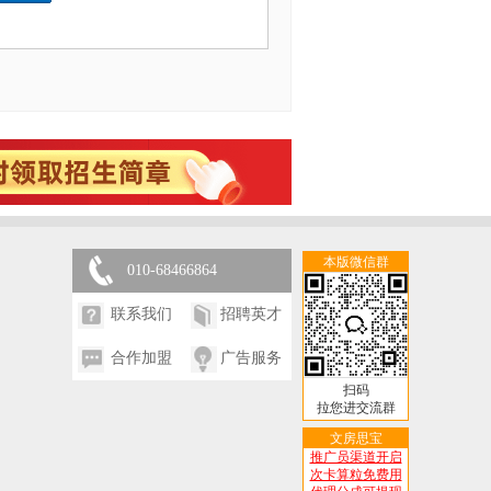
本版微信群
010-68466864
联系我们
招聘英才
合作加盟
广告服务
扫码
拉您进交流群
文房思宝
推广员渠道开启
次卡算粒免费用