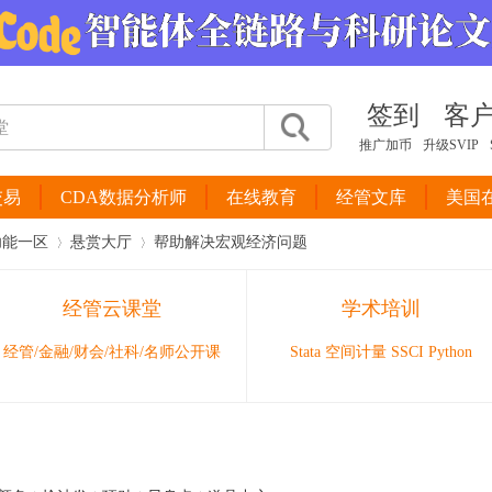
签到
客
推广加币
升级SVIP
交易
CDA数据分析师
在线教育
经管文库
美国
功能一区
悬赏大厅
帮助解决宏观经济问题
经管云课堂
学术培训
›
›
经管/金融/财会/社科/名师公开课
Stata 空间计量 SSCI Python