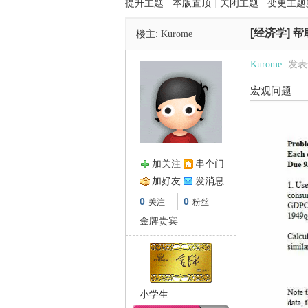
提升主题
|
本版置顶
|
关闭主题
|
变更主题
[经济学]
帮
楼主:
Kurome
管
Kurome
发表于 
宏观问题
加关注
串个门
之
加好友
发消息
0
0
关注
粉丝
金牌贵宾
小学生