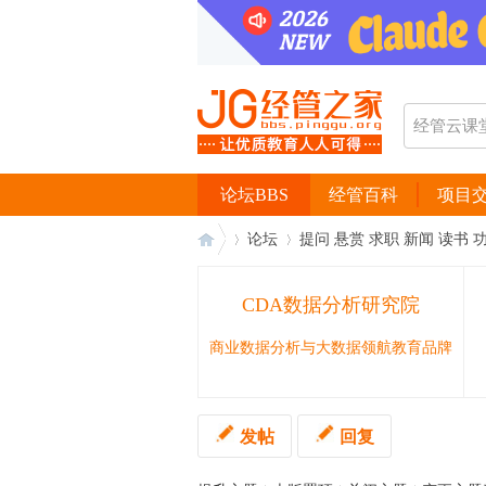
论坛BBS
经管百科
项目
论坛
提问 悬赏 求职 新闻 读书 
CDA数据分析研究院
经
›
›
商业数据分析与大数据领航教育品牌
发帖
回复