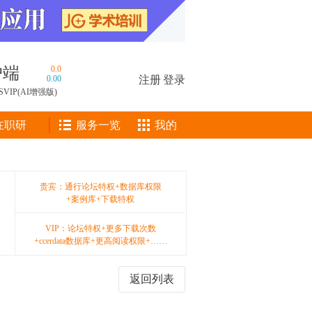
户端
0.0
0.00
注册
|
登录
SVIP(AI增强版)
在职研
服务一览
我的
贵宾：通行论坛特权+数据库权限
+案例库+下载特权
VIP：论坛特权+更多下载次数
+ccerdata数据库+更高阅读权限+……
返回列表