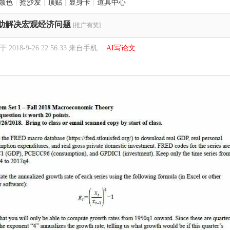
颜色
|
抢沙发
|
顶贴
|
显身卡
|
道具中心
助解决宏观经济问题
[推广有奖]
2018-9-26 22:56:33
来自手机
|
AI写论文