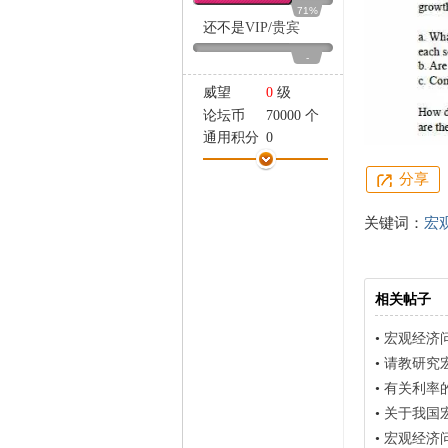
家
71%
还不是
VIP
/
贵宾
-
威望
0
级
论坛币
70000 个
通用积分
0
学术水平
0 点
分享
热心指数
0 点
信用等级
0 点
关键词：
宏
经验
103 点
帖子
8
精华
0
在线时间
0 小时
相关帖子
注册时间
2018-9-6
•
宏观经济
最后登录
2018-9-26
•
请教研究
•
有关利率
•
关于我国宏
•
宏观经济