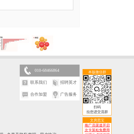
010-68466864
本版微信群
联系我们
招聘英才
合作加盟
广告服务
扫码
拉您进交流群
文房思宝
推广员渠道开启
次卡算粒免费用