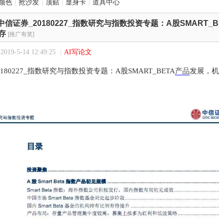
颜色
|
抢沙发
|
顶贴
|
显身卡
|
道具中心
中信证券_20180227_指数研究与指数投资专题：A股SMART_
存
[推广有奖]
19-5-14 12:49:25
|
AI写论文
180227_指数研究与指数投资专题：A股SMART_BETA
产品
发展，机