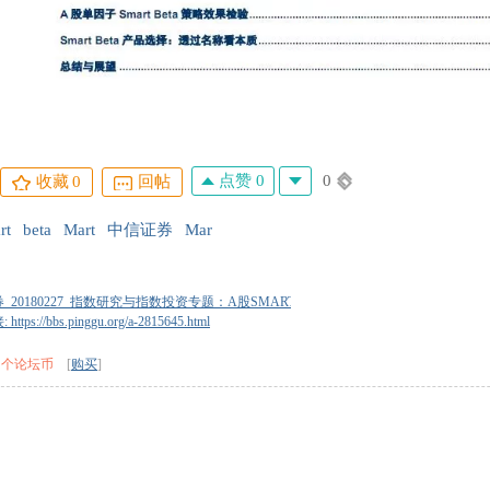
点赞 0
0
收藏
0
回帖
rt
beta
Mart
中信证券
Mar
_20180227_指数研究与指数投资专题：A股SMART_BETA产品发展，机遇和挑战并存-1
tps://bbs.pinggu.org/a-2815645.html
0 个论坛币
[
购买
]