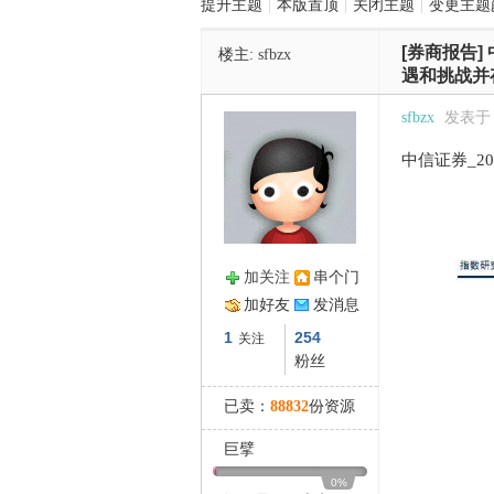
提升主题
|
本版置顶
|
关闭主题
|
变更主题
[券商报告]
楼主:
sfbzx
管
遇和挑战并
sfbzx
发表于 20
中信证券_20
加关注
串个门
之
加好友
发消息
1
254
关注
粉丝
已卖：
88832
份资源
巨擘
0%