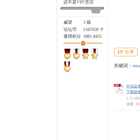
还不是
VIP
/
贵宾
家
-
威望
3
级
论坛币
1347658 个
通用积分
1881.8451
学术水平
366 点
热心指数
649 点
分享
信用等级
305 点
经验
505451 点
关键词：
sma
帖子
15846
精华
1
在线时间
2001 小时
中信证券
下载链接: ht
注册时间
2018-5-14
1.75 MB
最后登录
2025-12-21
需要:
1