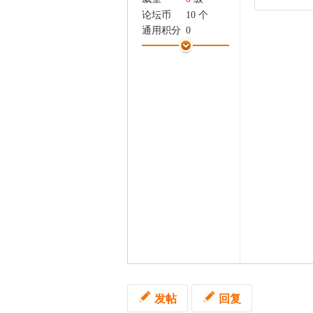
家
论坛币
10 个
通用积分
0
学术水平
0 点
热心指数
0 点
信用等级
0 点
经验
70 点
帖子
2
精华
0
在线时间
0 小时
注册时间
2019-11-13
最后登录
2020-4-12
发帖
回复