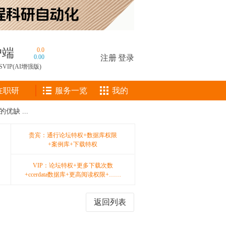
户端
0.0
0.00
注册
|
登录
SVIP(AI增强版)
在职研
服务一览
我的
缺 ...
贵宾：通行论坛特权+数据库权限
+案例库+下载特权
VIP：论坛特权+更多下载次数
+ccerdata数据库+更高阅读权限+……
返回列表