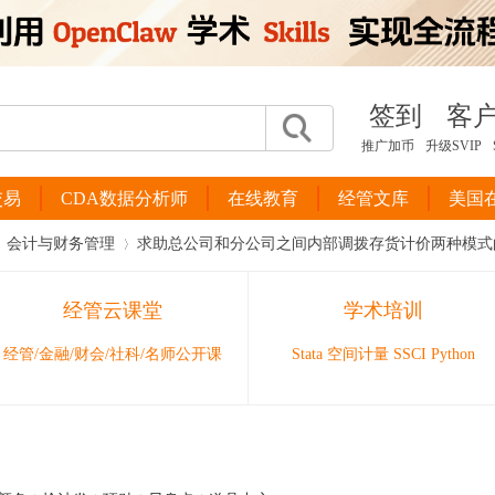
签到
客
推广加币
升级SVIP
交易
CDA数据分析师
在线教育
经管文库
美国
会计与财务管理
求助总公司和分公司之间内部调拨存货计价两种模式的优
经管云课堂
学术培训
›
经管/金融/财会/社科/名师公开课
Stata 空间计量 SSCI Python