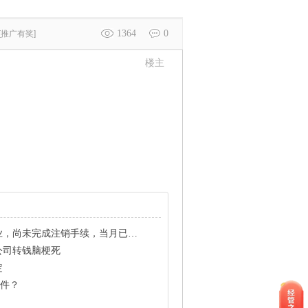
1364
0
[推广有奖]
楼主
销手续，当月已经没有报表报出，请问总公司这边怎弄
公司转钱脑梗死
定
软件？