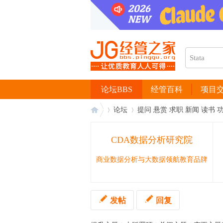
论坛BBS
经管百科
项目
论坛
提问 悬赏 求职 新闻 读书 
CDA数据分析研究院
经
›
›
商业数据分析与大数据领航教育品牌
发帖
回复