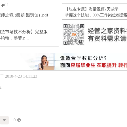
.pdf
【坛友专属】海量视频7天试学
师之魂 (秦朔 熊玥伽) .pdf
掌握这个技能，90%工作岗位都需
期货市场技术分析】完整版
约翰．墨菲.p...
 2010-4-23 14:11:23
i
0