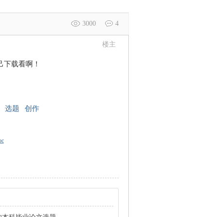
3000
4
楼主
己下载看啊！
选题
创作
c