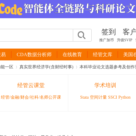
签到
客
推广加币
升级SVIP
交易
CDA数据分析师
在线教育
经管文库
美国
功能一区
真实世界经济学(含财经时事)
本科毕业论文选题参考及创作
经管云课堂
学术培训
›
›
经管/金融/财会/社科/名师公开课
Stata 空间计量 SSCI Python