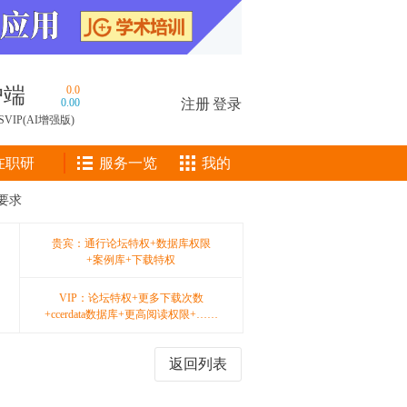
户端
0.0
0.00
注册
|
登录
SVIP(AI增强版)
在职研
服务一览
我的
要求
贵宾：通行论坛特权+数据库权限
+案例库+下载特权
VIP：论坛特权+更多下载次数
+ccerdata数据库+更高阅读权限+……
返回列表