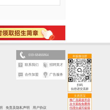
010-68466864
本版微信群
联系我们
招聘英才
合作加盟
广告服务
扫码
拉您进交流群
文房思宝
推广员渠道开启
次卡算粒免费用
明
免责及隐私声明
用户协议
代理分成可提现