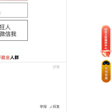
要
沙发
举报
回复