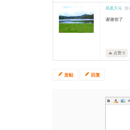
凤凰天马
发表
谢谢你了
点赞 0
发帖
回复