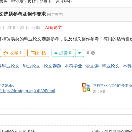
颜色
|
抢沙发
|
顶贴
|
显身卡
|
道具中心
文选题参考及创作要求
[推广有奖]
 2010-4-23 13:55:05
|
AI写论文
济和贸易类的毕业论文选题参考，以及相关创作参考！有用的话请自
点赞 0
0
收藏
1
回帖
科毕业论文
毕业论文
论文选题
本科毕业
论文选
毕业论文
本科
选题.doc
本科毕业论文创作要求.do
tps://bbs.pinggu.org/a-616565.html
21.5 KB