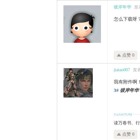
彼岸年华
发表
怎么下载呀
点赞 0
jiatao007
发表于
我有附件啊
3#
彼岸年华
读万卷书、行
点赞 0