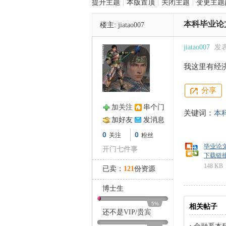
提升主题
|
本版置顶
|
关闭主题
|
变更主题
本科毕业论
楼主:
jiatao007
管
jiatao007
发表于
我这里有经
分享
加关注
串个门
关键词：
本
加好友
发消息
之
0
0
关注
粉丝
毕业论文
开门七件事
下载链接: ht
148 KB
已卖：
121
份资源
博士生
5%
相关帖子
还不是
VIP
/
贵宾