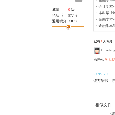
•
金融系本
-
家
•
会计学本
威望
0
级
•
本科毕业
论坛币
977 个
•
金融学本
通用积分
3.0780
•
金融学本
学术水平
6 点
热心指数
15 点
信用等级
4 点
已有
1
人评分
经验
5769 点
帖子
284
Luxembur
精华
0
总评分:
学术水平
在线时间
67 小时
注册时间
2010-4-11
最后登录
2020-8-23
读万卷书、行
相似文件
《