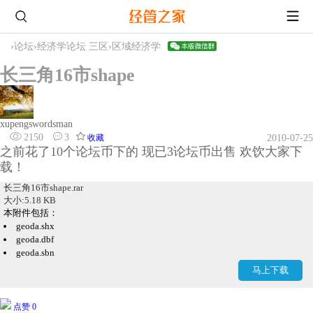
›
论坛
›
经济学论坛 三区
›
区域经济学
长三角16市shape
xupengswordsman
2150
3
收藏
2010-07-25
之前花了10个论坛币下的 现已3论坛币出售 欢饮大家下
载！
长三角16市shape.rar
大小:5.18 KB
本附件包括：
geoda.shx
geoda.dbf
geoda.sbn
geoda.sbx
马上下载
geoda.shp
点赞 0