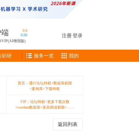
户端
0.0
0.00
注册
|
登录
SVIP(AI增强版)
在职研
服务一览
我的
贵宾：通行论坛特权+数据库权限
+案例库+下载特权
VIP：论坛特权+更多下载次数
+ccerdata数据库+更高阅读权限+……
返回列表