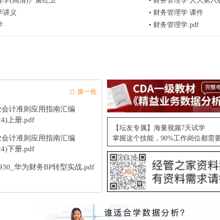
学(高清)》屠红卫
•
财务管理学 人大第六
学讲义
•
财务管理学 课件
学
•
财务管理学.pdf
换一批
业会计准则应用指南汇编
24)上册.pdf
【坛友专属】海量视频7天试学
业会计准则应用指南汇编
掌握这个技能，90%工作岗位都需
24)下册.pdf
9930_华为财务BP转型实战.pdf