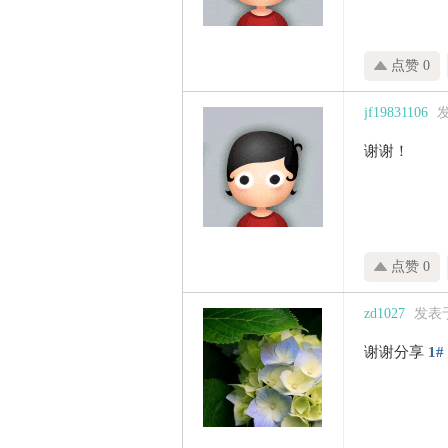
点赞 0
jf19831106
发
谢谢！
点赞 0
zd1027
发表于 
谢谢分享
1#