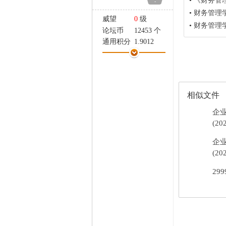
•
《财务管理
-
家
•
财务管理
威望
0
级
•
财务管理
论坛币
12453 个
通用积分
1.9012
学术水平
0 点
热心指数
3 点
信用等级
0 点
经验
757 点
相似文件
帖子
63
精华
0
企
在线时间
12 小时
(20
注册时间
2005-12-13
企
最后登录
2012-10-8
(20
29