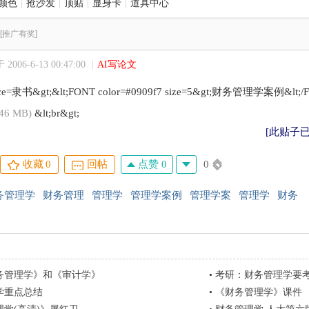
颜色
|
抢沙发
|
顶贴
|
显身卡
|
道具中心
[推广有奖]
2006-6-13 00:47:00
|
AI写论文
ace=隶书&gt;&lt;FONT color=#0909f7 size=5&gt;财务管理学案例&lt;/F
.46 MB)
&lt;br&gt;
[此贴子已经
点赞 0
0
收藏
0
回帖
务管理学
财务管理
管理学
管理学案例
管理学案
管理学
财务
务管理学》和《审计学》
•
考研：财务管理学要
学重点总结
•
《财务管理学》课件