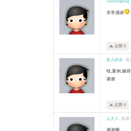
xiaopangpang
非常感谢
点赞 0
鱼儿快游
发表
哇,案例,难
谢谢
点赞 0
人大人
发表于 
谢谢啊