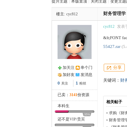
提升主题
|
本版置顶
|
关闭主题
|
变更主题
财务管理学
楼主:
cyc812
管
cyc812
发表于 
&lt;FONT f
55427.rar
(5
分享
加关注
串个门
之
加好友
发消息
关键词：
财
0
1
关注
粉丝
已卖：
3141
份资源
相关帖子
本科生
•
求购《财
35%
还不是
VIP
/
贵宾
•
财务管理