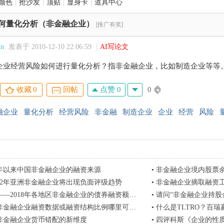
颜色
|
抢沙发
|
顶贴
|
显身卡
|
道具中心
何量化分析（非金融企业）
[推广有奖]
in
发表于 2010-12-10 22:06:59
|
AI写论文
企业经营风险如何进行量化分析？指非金融企业，比如制造企业等等
点赞 0
0
收藏
0
回帖
融企业
量化分析
经营风险
非金融
制造企业
企业
经营
风险
0年以来中国非金融企业的融资来源
•
非金融企业境内股票
012年亚洲非金融企业将出现负面评级趋势
•
非金融企业摘取融资工
8——2018年各地区非金融企业的债券融资额数据
•
请问“非金融企业持股金
金融企业融资数据或融资结构比例哪里可以找到？拜谢！
•
什么是TLTRO？百瑞
非金融企业货币错配的新维度
•
四评科斯《企业的性质