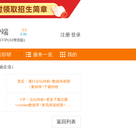
户端
0.0
0.00
注册
|
登录
SVIP(AI增强版)
在职研
服务一览
我的
融企业）
贵宾：通行论坛特权+数据库权限
+案例库+下载特权
VIP：论坛特权+更多下载次数
+ccerdata数据库+更高阅读权限+……
返回列表