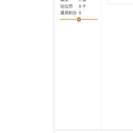
家
论坛币
0 个
通用积分
0
学术水平
0 点
热心指数
0 点
信用等级
0 点
经验
194 点
帖子
12
精华
0
在线时间
9 小时
注册时间
2010-10-2
最后登录
2011-2-21