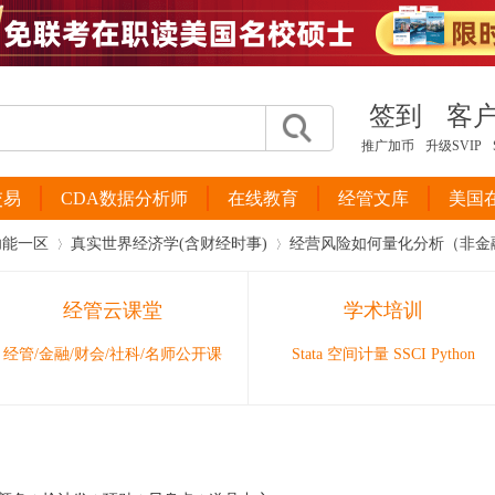
签到
客
推广加币
升级SVIP
交易
CDA数据分析师
在线教育
经管文库
美国
功能一区
真实世界经济学(含财经时事)
经营风险如何量化分析（非金
经管云课堂
学术培训
›
›
经管/金融/财会/社科/名师公开课
Stata 空间计量 SSCI Python