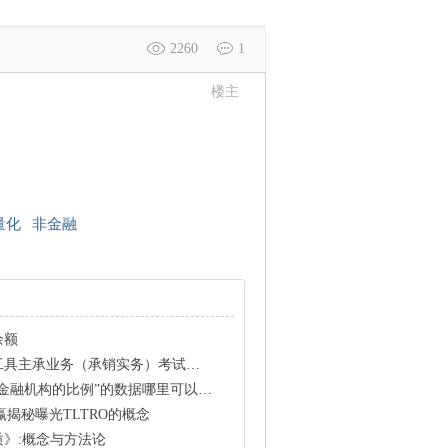
2260
1
楼主
。
量化
非金融
余额
具主承业务（承销实务）考试资料
融机构的比例”的数据哪里可以获得？
嬴揭秘曝光TLTRO的概念
》:概念与方法论