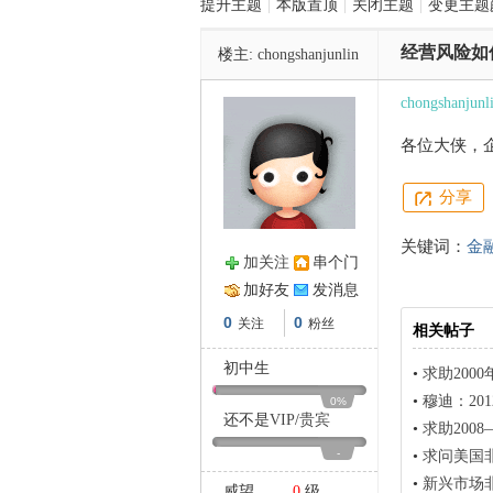
提升主题
|
本版置顶
|
关闭主题
|
变更主题
经营风险如
楼主:
chongshanjunlin
管
chongshanjunl
各位大侠，
分享
关键词：
金
加关注
串个门
之
加好友
发消息
0
0
关注
粉丝
相关帖子
初中生
•
求助200
•
穆迪：2
0%
还不是
VIP
/
贵宾
•
求助200
-
•
求问美国非
•
新兴市场
威望
0
级