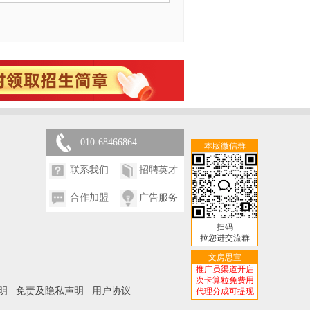
010-68466864
本版微信群
联系我们
招聘英才
合作加盟
广告服务
扫码
拉您进交流群
文房思宝
推广员渠道开启
次卡算粒免费用
明
免责及隐私声明
用户协议
代理分成可提现