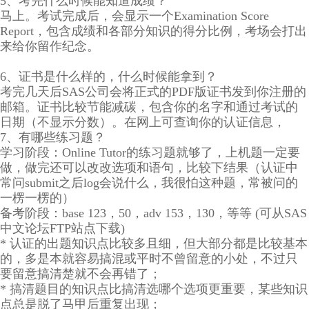
5、考完什么时候能知道成绩？
马上。考试完成后，会显示一个Examination Score
Report，包含成绩和各部分知识的得分比例，考场会打出
来给你留作纪念。
6、证书是什么样的，什么时候能拿到？
考完几天后SAS公司会将正式的PDF版证书发到你注册的
邮箱。证书比较节能减碳，包含你的名字和通过考试的
日期（不显示分数）。在网上可查询你的认证信息，
7、有哪些练习题？
学习阶段：Online Tutor的练习题就够了，上机题一定要
做，做完还可以改改选项和语句，比较下结果（认证中
常问submit之后log会说什么，我很怕这种题，常被问的
一楞一楞的）
备考阶段：base 123，50，adv 153，130，等等 (可从SAS
中文论坛FTP站点下载)
* 认证的出题知识点比较多且细，但大部分都是比较基本
的，多是本就容易搞混或平时不曾留意的小处，不过只
要留意搞清楚就不会再错了；
* 搞清题目的知识点比搞清选哪个选项更重要，某些知识
点总是脱了马甲后重复出现；