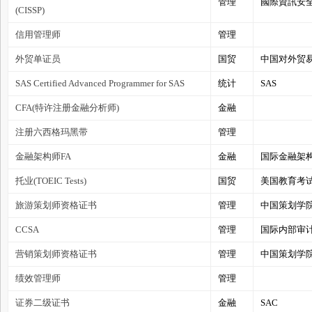
管理
國際資訊安全組
(CISSP)
信用管理师
管理
外贸单证员
国贸
中国对外贸
管
SAS Certified Advanced Programmer for SAS
统计
SAS
CFA(特许注册金融分析师)
金融
注册六西格玛黑带
管理
金融架构师FA
金融
国际金融架构师标准
托业(TOEIC Tests)
国贸
美国教育考
旅游策划师资格证书
管理
中国策划学
之
CCSA
管理
国际内部审计
营销策划师资格证书
管理
中国策划学
绩效管理师
管理
证券二级证书
金融
SAC