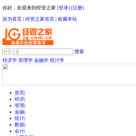
你好，欢迎来到经管之家
[登录]
[注册]
设为首页
|
经管之家首页
|
收藏本站
搜索
经济学
管理学
金融学
统计学
首页
|
经济
|
管理
|
金融
|
统计
|
数据
|
会计
|