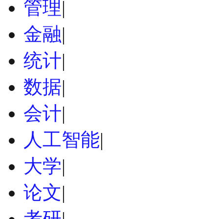
管理
|
金融
|
统计
|
数据
|
会计
|
人工智能
|
大学
|
论文
|
考研
|