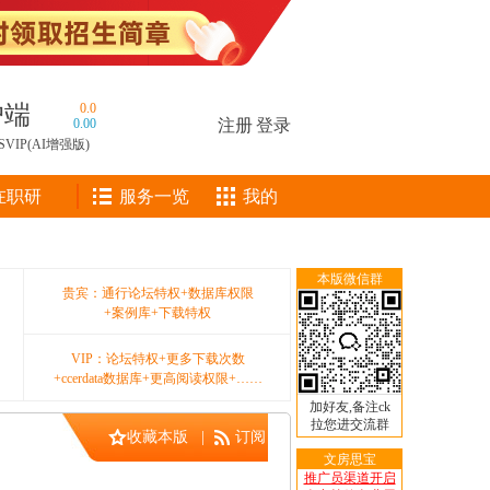
户端
0.0
0.00
注册
|
登录
SVIP(AI增强版)
在职研
服务一览
我的
本版微信群
贵宾：通行论坛特权+数据库权限
+案例库+下载特权
VIP：论坛特权+更多下载次数
+ccerdata数据库+更高阅读权限+……
加好友,备注ck
拉您进交流群
收藏本版
|
订阅
文房思宝
推广员渠道开启