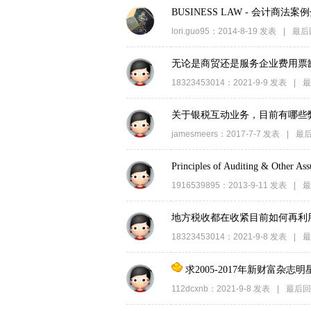
BUSINESS LAW - 会计商法
lori.guo95
：
2014-8-19
发表
|
最后
无论是商贸还是服务企业费用票
18323453014
：
2021-9-9
发表
|
最
关于银税互动业务，目前有哪些
jamesmeers
：
2017-7-7
发表
|
最
Principles of Auditing & Other As
1916539895
：
2013-9-11
发表
|
最
地方税收都在收紧目前如何再利
18323453014
：
2021-9-8
发表
|
最
求2005-2017年新财富杂
112dcxnb
：
2021-9-8
发表
|
最后回