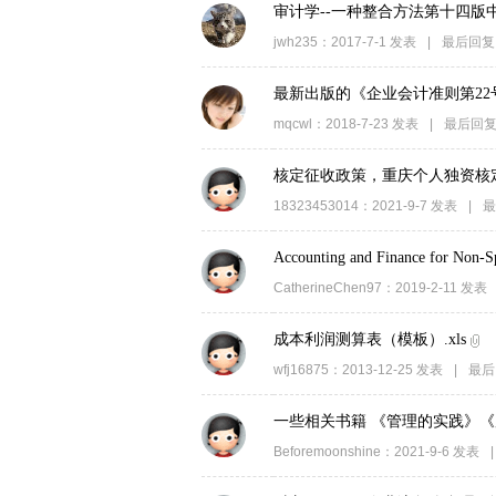
审计学--一种整合方法第十四版
jwh235
：
2017-7-1
发表
|
最后回复
最新出版的《企业会计准则第22
mqcwl
：
2018-7-23
发表
|
最后回
核定征收政策，重庆个人独资核
18323453014
：
2021-9-7
发表
|
最
Accounting and Finance for 
CatherineChen97
：
2019-2-11
发表
成本利润测算表（模板）.xls
wfj16875
：
2013-12-25
发表
|
最后
一些相关书籍 《管理的实践》
Beforemoonshine
：
2021-9-6
发表
|