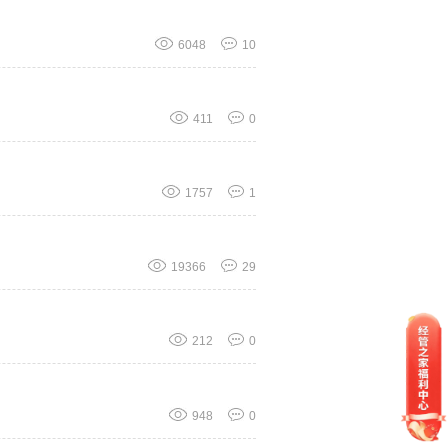
6048
10
411
0
1757
1
19366
29
212
0
948
0