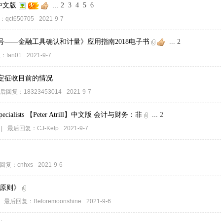
中文版
...
2
3
4
5
6
：
qct650705
2021-9-7
号——金融工具确认和计量》应用指南2018电子书
...
2
复：
fan01
2021-9-7
定征收目前的情况
后回复：
18323453014
2021-9-7
Non-Specialists 【Peter Atrill】中文版 会计与财务：非
...
2
|
最后回复：
CJ-Kelp
2021-9-7
回复：
cnhxs
2021-9-6
《原则》
最后回复：
Beforemoonshine
2021-9-6