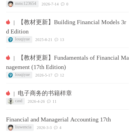
mmc123654
2026-7-14
0
【教材更新】Building Financial Models 3r
|
d Edition
louqiyue
2025-8-21
13
【教材更新】Fundamentals of Financial Ma
|
nagement (17th Edition)
louqiyue
2026-5-17
12
电子商务的书籍样章
|
casd
2026-4-26
11
Financial and Managerial Accounting 17th
liuwencia
2026-3-3
4