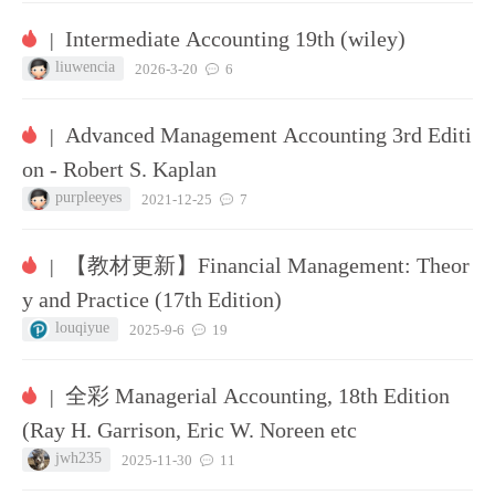
Intermediate Accounting 19th (wiley)
|
liuwencia
2026-3-20
6
Advanced Management Accounting 3rd Editi
|
on - Robert S. Kaplan
purpleeyes
2021-12-25
7
【教材更新】Financial Management: Theor
|
y and Practice (17th Edition)
louqiyue
2025-9-6
19
全彩 Managerial Accounting, 18th Edition
|
(Ray H. Garrison, Eric W. Noreen etc
jwh235
2025-11-30
11