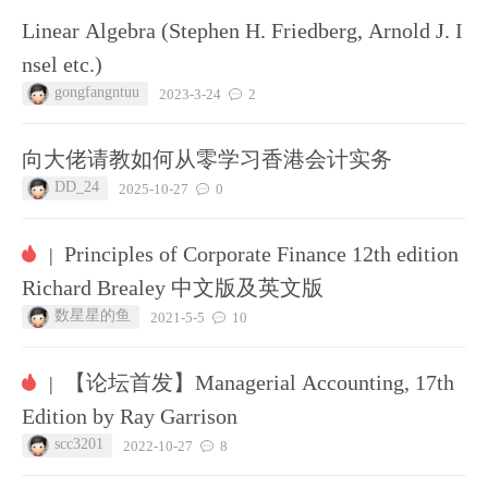
Linear Algebra (Stephen H. Friedberg, Arnold J. I
nsel etc.)
gongfangntuu
2023-3-24
2
向大佬请教如何从零学习香港会计实务
DD_24
2025-10-27
0
Principles of Corporate Finance 12th edition
|
Richard Brealey 中文版及英文版
数星星的鱼
2021-5-5
10
【论坛首发】Managerial Accounting, 17th
|
Edition by Ray Garrison
scc3201
2022-10-27
8