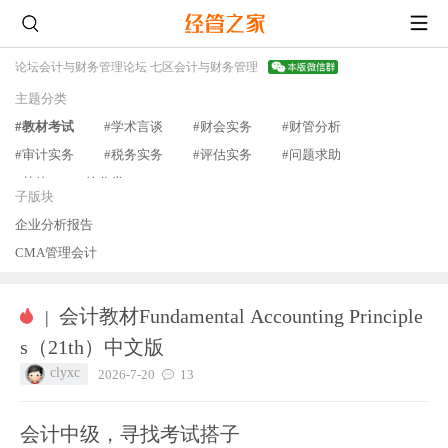
论坛
会计与财务管理论坛 七区
会计与财务管理
主题分类
#教材考试
#学术言谈
#财会实务
#财管分析
#审计实务
#税务实务
#评估实务
#问题求助
#其他
#待分类
查看更多
子版块
企业分析报告
CMA管理会计
会计教材Fundamental Accounting Principle
|
s（21th）中文版
clyxc
2026-7-20
13
会计中级，寻找考试搭子