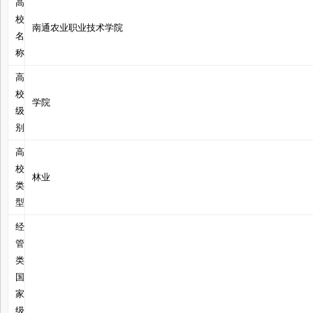
高
校
南通农业职业技术学院
名
称
管
高
校
学院
级
别
高
校
林业
类
型
之
经
管
类
国
家
级