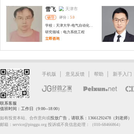
雪飞
天津市
硕导
评分：
5.0
学校：
天津大学
-
电气自动化与信息工程
研究领域：
电力系统工程
立即咨询
李宾
广州市
硕导
评分：
5.0
学校：
广东南华工商职业学院
-
信息工程与商务管理学院
研究领域：
人力资源管理、工商管理、高职教育
|
|
|
手机版
意见反馈
帮助
新手入门
立即咨询
联系客服
值班时间：工作日（9:00--18:00）
如有投资本站、合作意向或
投放广告，请联系：13661292478（刘老师）
邮箱：service@pinggu.org 投诉或不良信息处理：（010-68466864）