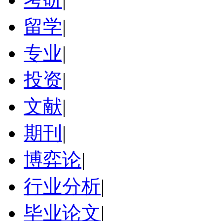
留学
|
专业
|
投资
|
文献
|
期刊
|
博弈论
|
行业分析
|
毕业论文
|