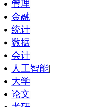
管理
|
金融
|
统计
|
数据
|
会计
|
人工智能
|
大学
|
论文
|
考研
|