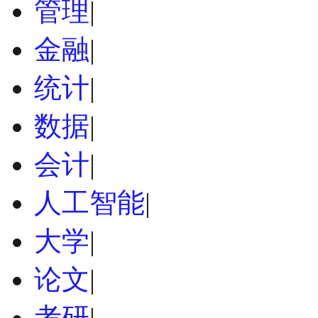
管理
|
金融
|
统计
|
数据
|
会计
|
人工智能
|
大学
|
论文
|
考研
|