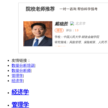
院校老师推荐
一对一咨询 帮你科学报考
戴稳胜
北京市
博导
评分：
1.0
学校：
中国人民大学
-
财政金融学院
研究领域：
风险管理、保险精算、人民币国际化
立即咨询
陈传红
武汉市
硕导
评分：
5.0
友情链接：
数据分析培训
|
学校：
中南民族大学
-
管理学院
数据分析师
|
研究领域：
数字经济与消费行为，共享经济与协同消费，创新与采纳行为
管理学
|
立即咨询
经济学
|
经济学
管理学