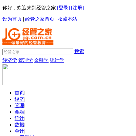
你好，欢迎来到经管之家
[登录]
[注册]
设为首页
|
经管之家首页
|
收藏本站
搜索
经济学
管理学
金融学
统计学
首页
|
经济
|
管理
|
金融
|
统计
|
数据
|
会计
|