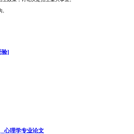
构。
验]
 _心理学专业论文