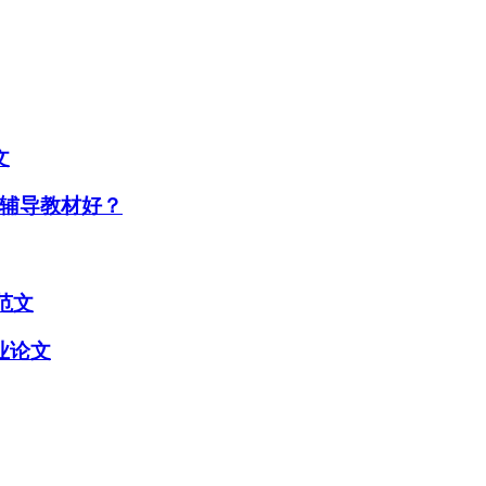
文
辅导教材好？
范文
业论文