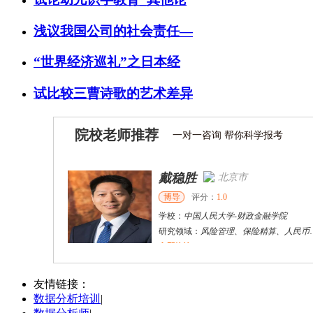
浅议我国公司的社会责任—
“世界经济巡礼”之日本经
试比较三曹诗歌的艺术差异
院校老师推荐
一对一咨询 帮你科学报考
戴稳胜
北京市
博导
评分：
1.0
学校：
中国人民大学
-
财政金融学院
研究领域：
风险管理、保险精算、人民币国际化
立即咨询
陈传红
武汉市
硕导
评分：
5.0
友情链接：
数据分析培训
|
学校：
中南民族大学
-
管理学院