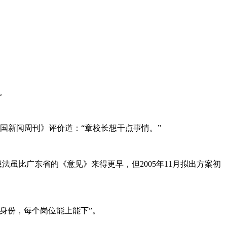
。
国新闻周刊》评价道：“章校长想干点事情。”
想法虽比广东省的《意见》来得更早，但
2005
年
11
月拟出方案初
身份，每个岗位能上能下”。