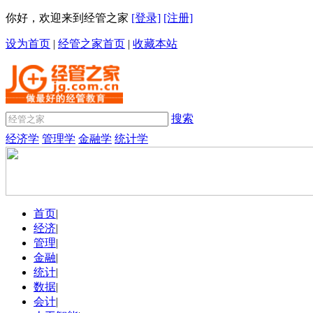
你好，欢迎来到经管之家
[登录]
[注册]
设为首页
|
经管之家首页
|
收藏本站
搜索
经济学
管理学
金融学
统计学
首页
|
经济
|
管理
|
金融
|
统计
|
数据
|
会计
|