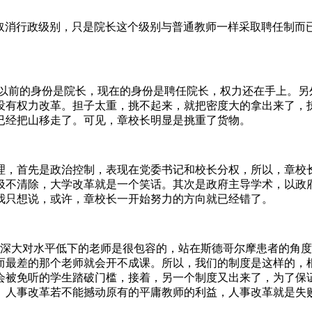
取消行政级别，只是院长这个级别与普通教师一样采取聘任制而
以前的身份是院长，现在的身份是聘任院长，权力还在手上。另外
没有权力改革。担子太重，挑不起来，就把密度大的拿出来了，
已经把山移走了。可见，章校长明显是挑重了货物。
理，首先是政治控制，表现在党委书记和校长分权，所以，章校
圾不清除，大学改革就是一个笑话。其次是政府主导学术，以政
我只想说，或许，章校长一开始努力的方向就已经错了。
深大对水平低下的老师是很包容的，站在斯德哥尔摩患者的角度
而最差的那个老师就会开不成课。所以，我们的制度是这样的，
会被免听的学生踏破门槛，接着，另一个制度又出来了，为了保
。人事改革若不能撼动原有的平庸教师的利益，人事改革就是失