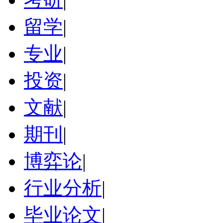
留学
|
专业
|
投资
|
文献
|
期刊
|
博弈论
|
行业分析
|
毕业论文
|