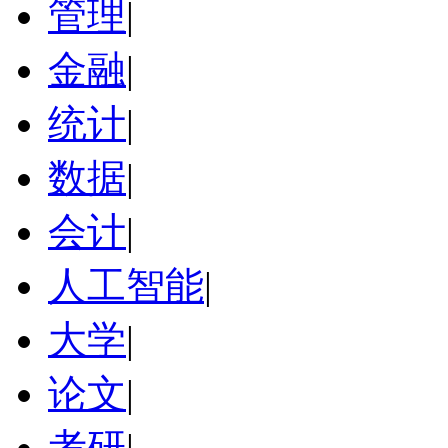
管理
|
金融
|
统计
|
数据
|
会计
|
人工智能
|
大学
|
论文
|
考研
|