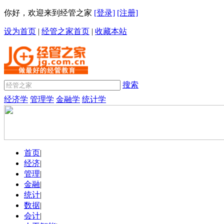
你好，欢迎来到经管之家
[登录]
[注册]
设为首页
|
经管之家首页
|
收藏本站
搜索
经济学
管理学
金融学
统计学
首页
|
经济
|
管理
|
金融
|
统计
|
数据
|
会计
|