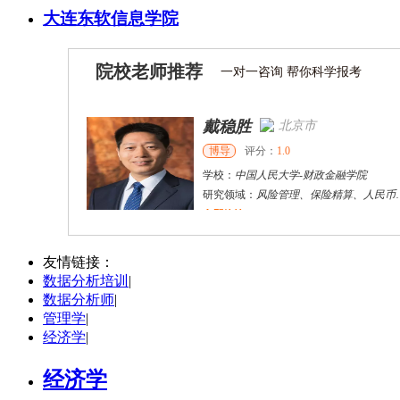
大连东软信息学院
院校老师推荐
一对一咨询 帮你科学报考
戴稳胜
北京市
博导
评分：
1.0
学校：
中国人民大学
-
财政金融学院
研究领域：
风险管理、保险精算、人民币国际化
立即咨询
陈传红
武汉市
硕导
评分：
5.0
友情链接：
数据分析培训
|
学校：
中南民族大学
-
管理学院
数据分析师
|
研究领域：
数字经济与消费行为，共享经济与协同消费，创新与采纳行为
管理学
|
立即咨询
经济学
|
经济学