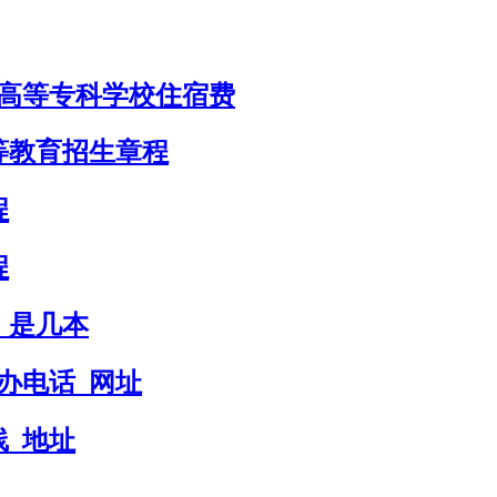
范高等专科学校住宿费
等教育招生章程
程
程
_是几本
办电话_网址
线_地址