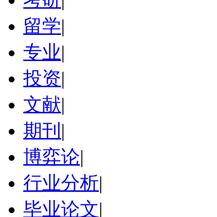
留学
|
专业
|
投资
|
文献
|
期刊
|
博弈论
|
行业分析
|
毕业论文
|