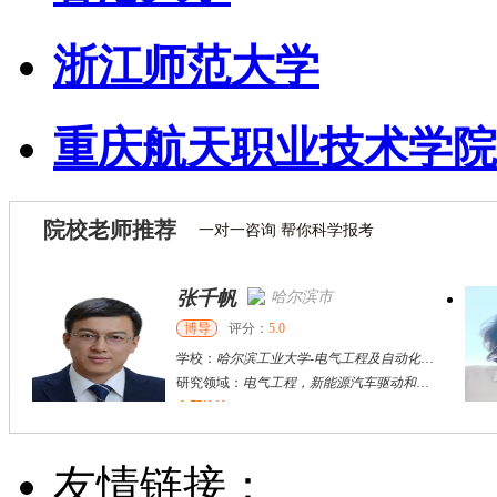
浙江师范大学
重庆航天职业技术学院
院校老师推荐
一对一咨询 帮你科学报考
张千帆
哈尔滨市
博导
评分：
5.0
学校：
哈尔滨工业大学
-
电气工程及自动化学院
研究领域：
电气工程，新能源汽车驱动和充电
立即咨询
何斌锋
苏州市
其他
评分：
5.0
友情链接：
学校：
南京大学
-
终身教育学院