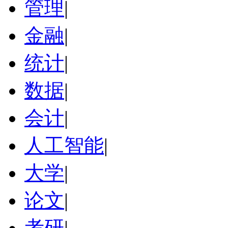
管理
|
金融
|
统计
|
数据
|
会计
|
人工智能
|
大学
|
论文
|
考研
|