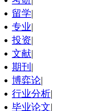
留学
|
专业
|
投资
|
文献
|
期刊
|
博弈论
|
行业分析
|
毕业论文
|