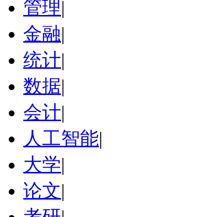
管理
|
金融
|
统计
|
数据
|
会计
|
人工智能
|
大学
|
论文
|
考研
|