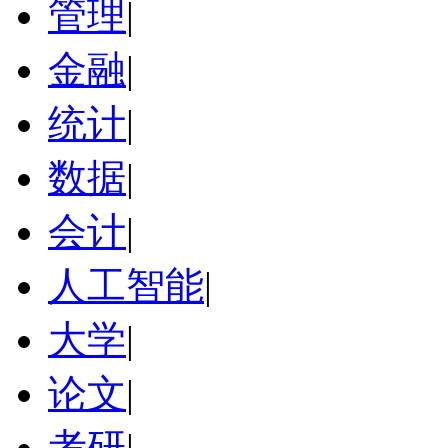
管理
|
金融
|
统计
|
数据
|
会计
|
人工智能
|
大学
|
论文
|
考研
|