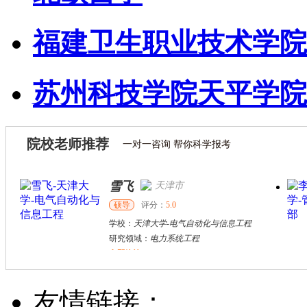
福建卫生职业技术学院
苏州科技学院天平学院
院校老师推荐
一对一咨询 帮你科学报考
雪飞
天津市
硕导
评分：
5.0
学校：
天津大学
-
电气自动化与信息工程
研究领域：
电力系统工程
立即咨询
戴稳胜
北京市
博导
评分：
1.0
友情链接：
学校：
中国人民大学
-
财政金融学院