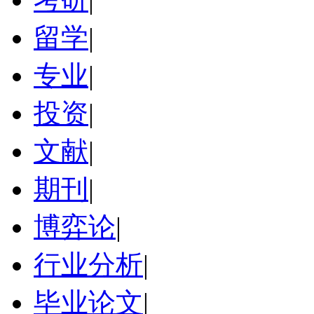
留学
|
专业
|
投资
|
文献
|
期刊
|
博弈论
|
行业分析
|
毕业论文
|